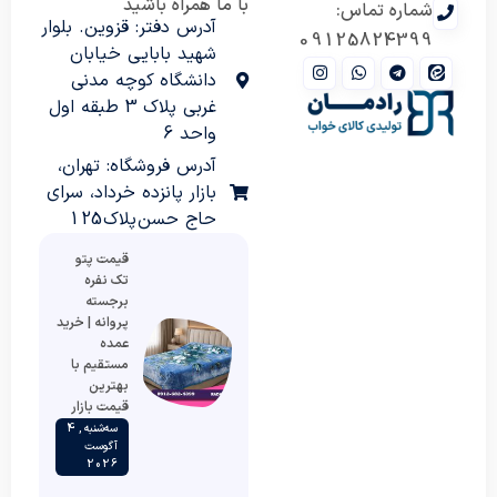
با ما همراه باشید
شماره تماس:
آدرس دفتر: قزوین. بلوار
09125824399
شهید بابایی خیابان
دانشگاه کوچه مدنی
غربی پلاک 3 طبقه اول
واحد 6
آدرس فروشگاه: تهران،
بازار پانزده خرداد، سرای
حاج حسن پلاک 125
قیمت پتو
تک نفره
برجسته
پروانه | خرید
عمده
مستقیم با
بهترین
قیمت بازار
سه‌شنبه , 4
آگوست
2026