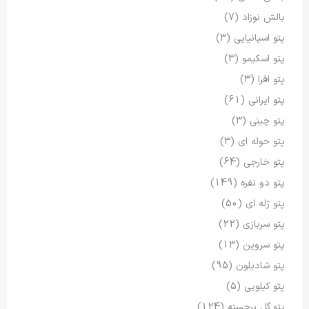
بالش نوزاد
(7)
پتو اسپانیایی
(3)
پتو اسکیمو
(3)
پتو افرا
(3)
پتو ایرانی
(61)
پتو چینی
(3)
پتو حوله ای
(3)
پتو خارجی
(64)
پتو دو نفره
(149)
پتو ژله ای
(50)
پتو سربازی
(22)
پتو سروین
(13)
پتو شادیلون
(95)
پتو کیلویی
(5)
پتو گل برجسته
(124)