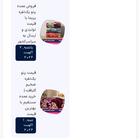
فروش عمده
پتو یک‌نفره
پریما با
قیمت
تولیدی و
ارسال به
سراسر کشور
یکشنبه , 2
آگوست
2026
قیمت پتو
یک‌نفره
ضخیم
گلبافت |
خرید عمده
مستقیم با
بهترین
قیمت
شنبه , 1
آگوست
2026