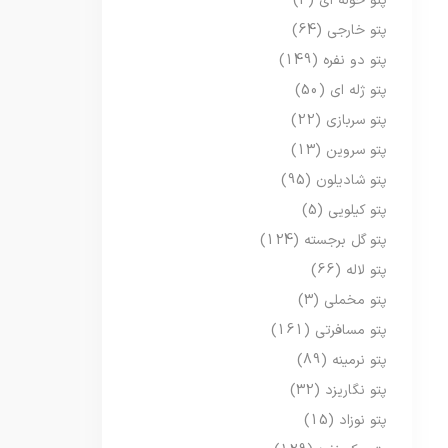
پتو حوله ای
(3)
پتو خارجی
(64)
پتو دو نفره
(149)
پتو ژله ای
(50)
پتو سربازی
(22)
پتو سروین
(13)
پتو شادیلون
(95)
پتو کیلویی
(5)
پتو گل برجسته
(124)
پتو لاله
(66)
پتو مخملی
(3)
پتو مسافرتی
(161)
پتو نرمینه
(89)
پتو نگاریزد
(32)
پتو نوزاد
(15)