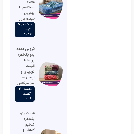
عمده
مستقیم با
بهترین
قیمت بازار
سه‌شنبه , 4
آگوست
2026
فروش عمده
پتو یک‌نفره
پریما با
قیمت
تولیدی و
ارسال به
سراسر کشور
یکشنبه , 2
آگوست
2026
قیمت پتو
یک‌نفره
ضخیم
گلبافت |