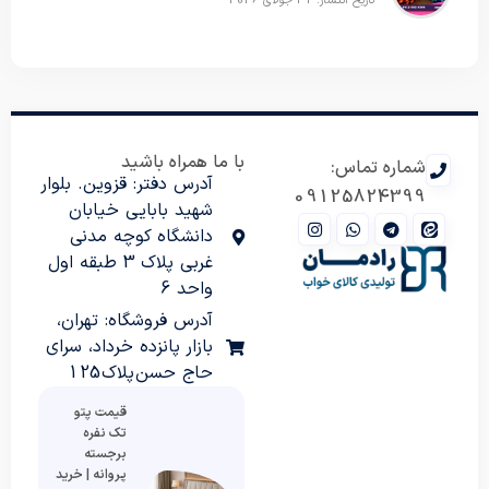
تاریخ انتشار: 31 جولای 2026
با ما همراه باشید
شماره تماس:
آدرس دفتر: قزوین. بلوار
09125824399
شهید بابایی خیابان
دانشگاه کوچه مدنی
غربی پلاک 3 طبقه اول
واحد 6
آدرس فروشگاه: تهران،
بازار پانزده خرداد، سرای
حاج حسن پلاک 125
قیمت پتو
تک نفره
برجسته
پروانه | خرید