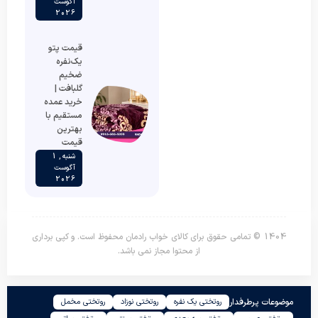
آگوست
2026
قیمت پتو
یک‌نفره
ضخیم
گلبافت |
خرید عمده
مستقیم با
بهترین
قیمت
شنبه , 1
آگوست
2026
1404 © تمامی حقوق برای کالای خواب رادمان محفوظ است. و کپی برداری
از محتوا مجاز نمی باشد.
موضوعات پرطرفدار
روتختی یک نفره
روتختی نوزاد
روتختی مخمل