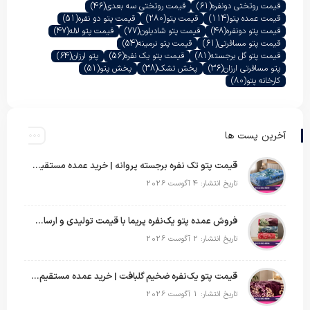
قیمت روتختی دونفره
(61)
قیمت روتختی سه بعدی
(46)
قیمت عمده پتو
(114)
قیمت پتو
(280)
قیمت پتو دو نفره
(51)
قیمت پتو دونفره
(48)
قیمت پتو شادیلون
(77)
قیمت پتو لاله
(47)
قیمت پتو مسافرتی
(61)
قیمت پتو نرمینه
(54)
قیمت پتو گل برجسته
(81)
قیمت پتو یک نفره
(56)
پتو ارزان
(64)
پتو مسافرتی ارزان
(36)
پخش تشک
(38)
پخش پتو
(51)
کارخانه پتو
(80)
آخرین پست ها
قیمت پتو تک نفره برجسته پروانه | خرید عمده مستقیم با بهترین قیمت بازار
تاریخ انتشار: 4 آگوست 2026
فروش عمده پتو یک‌نفره پریما با قیمت تولیدی و ارسال به سراسر کشور
تاریخ انتشار: 2 آگوست 2026
قیمت پتو یک‌نفره ضخیم گلبافت | خرید عمده مستقیم با بهترین قیمت
تاریخ انتشار: 1 آگوست 2026