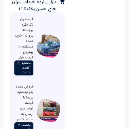
بازار پانزده خرداد، سرای
حاج حسن پلاک 125
قیمت پتو
تک نفره
برجسته
پروانه | خرید
عمده
مستقیم با
بهترین
قیمت بازار
سه‌شنبه , 4
آگوست
2026
فروش عمده
پتو یک‌نفره
پریما با
قیمت
تولیدی و
ارسال به
سراسر کشور
یکشنبه , 2