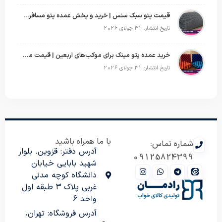
قیمت پتو سبک سنس | خرید و پخش عمده پتو مسافرتی Sense
تاریخ انتشار: 31 جولای 2026
خرید عمده پتو مینک برای موکب‌های اربعین | قیمت مناسب و ارسال سریع
تاریخ انتشار: 31 جولای 2026
با ما همراه باشید
شماره تماس:
آدرس دفتر: قزوین. بلوار
09125824399
شهید بابایی خیابان
دانشگاه کوچه مدنی
غربی پلاک 3 طبقه اول
واحد 6
آدرس فروشگاه: تهران،