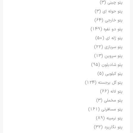
پتو چینی
(3)
پتو حوله ای
(3)
پتو خارجی
(64)
پتو دو نفره
(149)
پتو ژله ای
(50)
پتو سربازی
(22)
پتو سروین
(13)
پتو شادیلون
(95)
پتو کیلویی
(5)
پتو گل برجسته
(124)
پتو لاله
(66)
پتو مخملی
(3)
پتو مسافرتی
(161)
پتو نرمینه
(89)
پتو نگاریزد
(32)