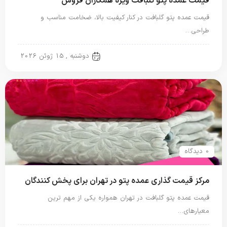
قیمت عمده پتو گلبافت ویژه همکاران فروش
قیمت عمده پتو گلبافت در کنار کیفیت بالا، ضخامت مناسب و
طراحی…
پتو گل برجسته
دوشنبه , 15 ژوئن 2026
0 دیدگاه
مرکز قیمت گذاری عمده پتو در تهران برای پخش کنندگان
قیمت عمده پتو گلبافت در تهران همواره یکی از مهم ترین
معیارهای…