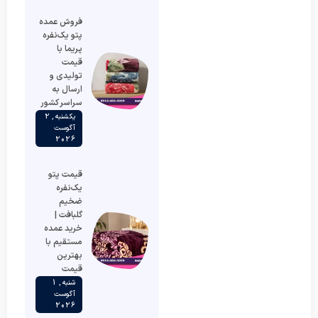
فروش عمده
پتو یک‌نفره
پریما با
قیمت
تولیدی و
ارسال به
سراسر کشور
یکشنبه , 2
آگوست
2026
قیمت پتو
یک‌نفره
ضخیم
گلبافت |
خرید عمده
مستقیم با
بهترین
قیمت
شنبه , 1
آگوست
2026