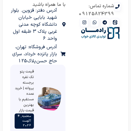
با ما همراه باشید
شماره تماس:
آدرس دفتر: قزوین. بلوار
09125824399
شهید بابایی خیابان
دانشگاه کوچه مدنی
غربی پلاک 3 طبقه اول
واحد 6
آدرس فروشگاه: تهران،
بازار پانزده خرداد، سرای
حاج حسن پلاک 125
قیمت پتو
تک نفره
برجسته
پروانه | خرید
عمده
مستقیم با
بهترین
قیمت بازار
سه‌شنبه , 4
آگوست
2026