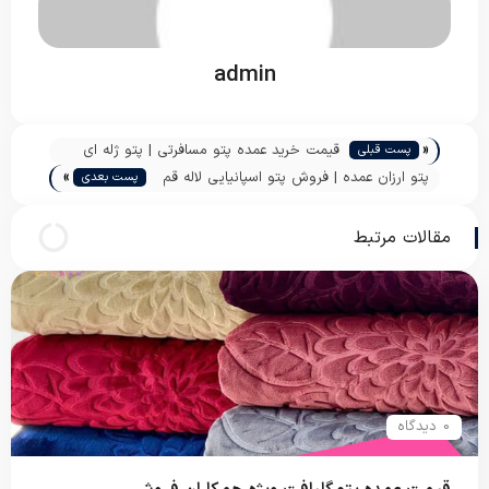
admin
«
قیمت خرید عمده پتو مسافرتی | پتو ژله ای
پست قبلی
»
یک نفره نرمینه | پاندا
پتو ارزان عمده | فروش پتو اسپانیایی لاله قم
پست بعدی
| پاندا
مقالات مرتبط
0 دیدگاه