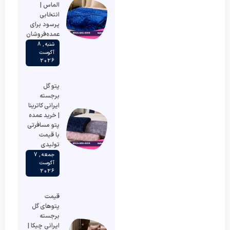
الماس |
انتخابی
پرسود برای
عمده‌فروشان
شنبه , 8
آگوست
2026
پتو گل
برجسته
ایرانی کاترینا
| خرید عمده
پتو مسافرتی
با قیمت
تولیدی
جمعه , 7
آگوست
2026
قیمت
پتوهای گل
برجسته
ایرانی چیکا |