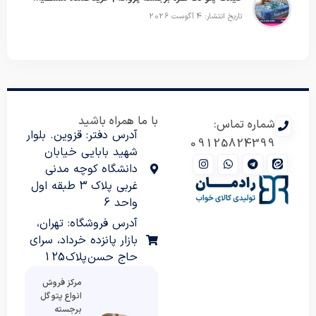
تاریخ انتشار: 4 آگوست 2026
با ما همراه باشید
شماره تماس:
آدرس دفتر: قزوین. بلوار
09125824399
شهید بابایی خیابان
دانشگاه کوچه مدنی
غربی پلاک 3 طبقه اول
واحد 6
آدرس فروشگاه: تهران،
بازار پانزده خرداد، سرای
حاج حسن پلاک 125
مرکز فروش
انواع پتو گل
برجسته