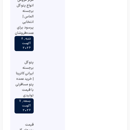
مرکز فروش
انواع پتو گل
برجسته
الماس |
انتخابی
پرسود برای
عمده‌فروشان
شنبه , 8
آگوست
2026
پتو گل
برجسته
ایرانی کاترینا
| خرید عمده
پتو مسافرتی
با قیمت
تولیدی
جمعه , 7
آگوست
2026
قیمت