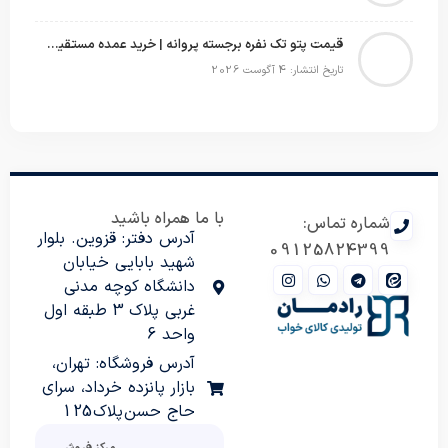
قیمت پتو تک نفره برجسته پروانه | خرید عمده مستقیم با بهترین قیمت بازار
تاریخ انتشار: 4 آگوست 2026
با ما همراه باشید
شماره تماس:
آدرس دفتر: قزوین. بلوار
09125824399
شهید بابایی خیابان
دانشگاه کوچه مدنی
غربی پلاک 3 طبقه اول
واحد 6
آدرس فروشگاه: تهران،
بازار پانزده خرداد، سرای
حاج حسن پلاک 125