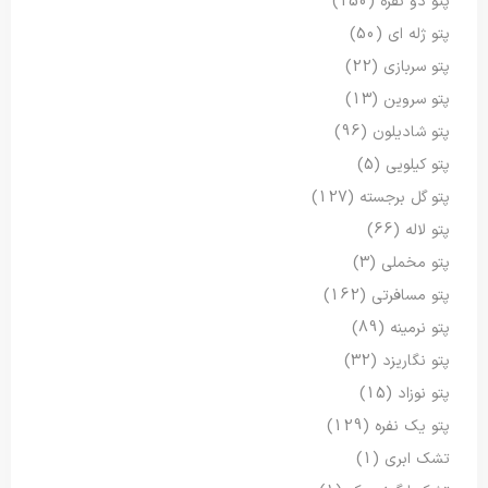
پتو دو نفره
(150)
پتو ژله ای
(50)
پتو سربازی
(22)
پتو سروین
(13)
پتو شادیلون
(96)
پتو کیلویی
(5)
پتو گل برجسته
(127)
پتو لاله
(66)
پتو مخملی
(3)
پتو مسافرتی
(162)
پتو نرمینه
(89)
پتو نگاریزد
(32)
پتو نوزاد
(15)
پتو یک نفره
(129)
تشک ابری
(1)