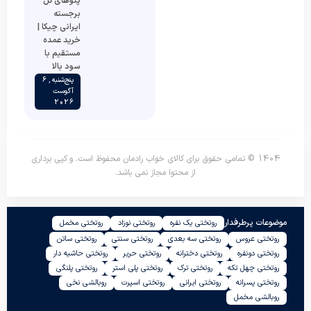
پتوهای گل
برجسته
ایرانی چیکا |
خرید عمده
مستقیم با
سود بالا
پنج‌شنبه , 6
آگوست
2026
1404 © تمامی حقوق برای کالای خواب رادمان محفوظ است. و کپی برداری
از محتوا مجاز نمی باشد.
موضوعات پرطرفدار
روتختی یک نفره
روتختی نوزاد
روتختی مخمل
روتختی عروس
روتختی سه بعدی
روتختی سنتی
روتختی ساتن
روتختی دونفره
روتختی دخترانه
روتختی حریر
روتختی حاشیه دار
روتختی چهل تکه
روتختی ترک
روتختی پلی استر
روتختی پلنگی
روتختی پسرانه
روتختی ایرانی
روتختی اسپرت
روبالشی نخی
روبالشی مخمل