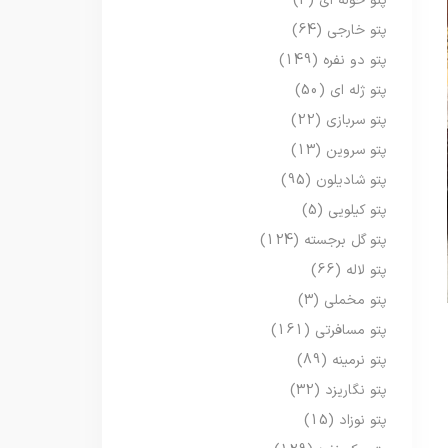
پتو حوله ای
(3)
پتو خارجی
(64)
پتو دو نفره
(149)
پتو ژله ای
(50)
پتو سربازی
(22)
پتو سروین
(13)
پتو شادیلون
(95)
پتو کیلویی
(5)
پتو گل برجسته
(124)
پتو لاله
(66)
پتو مخملی
(3)
پتو مسافرتی
(161)
پتو نرمینه
(89)
پتو نگاریزد
(32)
پتو نوزاد
(15)