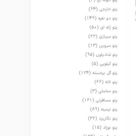
پتو حوله ای
(3)
پتو خارجی
(64)
پتو دو نفره
(149)
پتو ژله ای
(50)
پتو سربازی
(22)
پتو سروین
(13)
پتو شادیلون
(95)
پتو کیلویی
(5)
پتو گل برجسته
(124)
پتو لاله
(66)
پتو مخملی
(3)
پتو مسافرتی
(161)
پتو نرمینه
(89)
پتو نگاریزد
(32)
پتو نوزاد
(15)