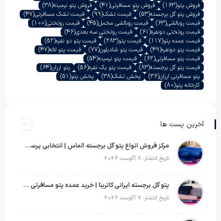
فروش پتو
(163)
فروش پتو مسافرتی
(41)
فروش پتو نرمینه
(38)
فروش پتو گل برجسته
(53)
قیمت تشک
(99)
قیمت تشک مسافرتی
(47)
قیمت روبالشی
(63)
قیمت روبالشی مخمل
(45)
قیمت روتختی
(100)
قیمت روتختی دونفره
(61)
قیمت روتختی سه بعدی
(46)
قیمت عمده پتو
(117)
قیمت پتو
(283)
قیمت پتو دو نفره
(52)
قیمت پتو دونفره
(49)
قیمت پتو شادیلون
(77)
قیمت پتو لاله
(47)
قیمت پتو مسافرتی
(62)
قیمت پتو نرمینه
(54)
قیمت پتو گل برجسته
(83)
قیمت پتو یک نفره
(56)
پتو ارزان
(64)
پتو مسافرتی ارزان
(36)
پخش تشک
(38)
پخش پتو
(51)
کارخانه پتو
(80)
آخرین پست ها
مرکز فروش انواع پتو گل برجسته الماس | انتخابی پرسود برای عمده‌فروشان
تاریخ انتشار: 8 آگوست 2026
پتو گل برجسته ایرانی کاترینا | خرید عمده پتو مسافرتی با قیمت تولیدی
تاریخ انتشار: 7 آگوست 2026