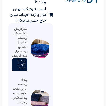
واحد 6
آدرس فروشگاه: تهران،
بازار پانزده خرداد، سرای
حاج حسن پلاک 125
مرکز فروش
انواع پتو گل
برجسته
الماس |
انتخابی
پرسود برای
عمده‌فروشان
شنبه , 8
آگوست
2026
پتو گل
برجسته
ایرانی کاترینا
| خرید عمده
پتو مسافرتی
با قیمت