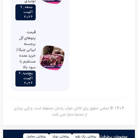
تولیدی
جمعه , 7
آگوست
2026
قیمت
پتوهای گل
برجسته
ایرانی چیکا |
خرید عمده
مستقیم با
سود بالا
پنج‌شنبه , 6
آگوست
2026
1404 © تمامی حقوق برای کالای خواب رادمان محفوظ است. و کپی برداری
از محتوا مجاز نمی باشد.
موضوعات پرطرفدار
روتختی یک نفره
روتختی نوزاد
روتختی مخمل