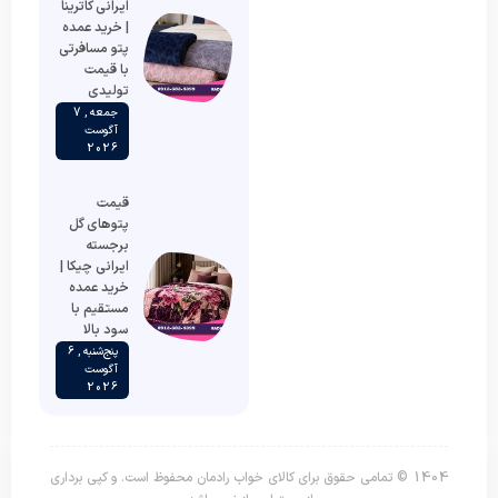
ایرانی کاترینا
| خرید عمده
پتو مسافرتی
با قیمت
تولیدی
جمعه , 7
آگوست
2026
قیمت
پتوهای گل
برجسته
ایرانی چیکا |
خرید عمده
مستقیم با
سود بالا
پنج‌شنبه , 6
آگوست
2026
1404 © تمامی حقوق برای کالای خواب رادمان محفوظ است. و کپی برداری