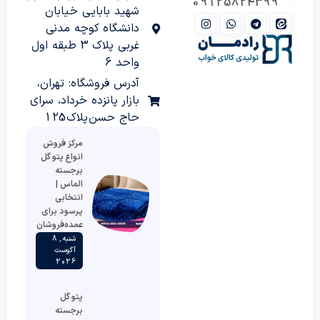
09125824399
شهید بابایی خیابان
دانشگاه کوچه مدنی
غربی پلاک 3 طبقه اول
واحد 6
آدرس فروشگاه: تهران،
بازار پانزده خرداد، سرای
حاج حسن پلاک 125
مرکز فروش
انواع پتو گل
برجسته
الماس |
انتخابی
پرسود برای
عمده‌فروشان
شنبه , 8
آگوست
2026
پتو گل
برجسته