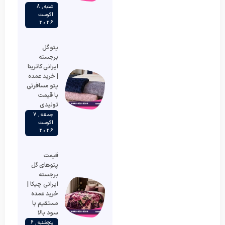
شنبه , 8
آگوست
2026
پتو گل
برجسته
ایرانی کاترینا
| خرید عمده
پتو مسافرتی
با قیمت
تولیدی
جمعه , 7
آگوست
2026
قیمت
پتوهای گل
برجسته
ایرانی چیکا |
خرید عمده
مستقیم با
سود بالا
پنج‌شنبه , 6