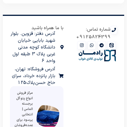
با ما همراه باشید
شماره تماس:
آدرس دفتر: قزوین. بلوار
09125824399
شهید بابایی خیابان
دانشگاه کوچه مدنی
غربی پلاک 3 طبقه اول
واحد 6
آدرس فروشگاه: تهران،
بازار پانزده خرداد، سرای
حاج حسن پلاک 125
مرکز فروش
انواع پتو گل
برجسته
الماس |
انتخابی
پرسود برای
عمده‌فروشان