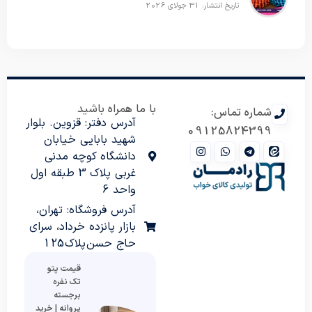
تاریخ انتشار: 31 جولای 2026
با ما همراه باشید
شماره تماس:
آدرس دفتر: قزوین. بلوار
09125824399
شهید بابایی خیابان
دانشگاه کوچه مدنی
غربی پلاک 3 طبقه اول
واحد 6
آدرس فروشگاه: تهران،
بازار پانزده خرداد، سرای
حاج حسن پلاک 125
قیمت پتو
تک نفره
برجسته
پروانه | خرید