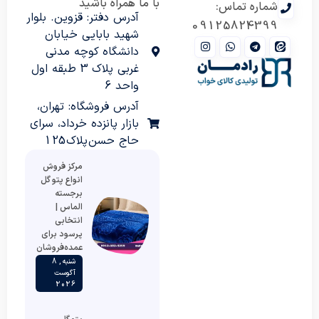
با ما همراه باشید
شماره تماس:
آدرس دفتر: قزوین. بلوار
09125824399
شهید بابایی خیابان
دانشگاه کوچه مدنی
غربی پلاک 3 طبقه اول
واحد 6
آدرس فروشگاه: تهران،
بازار پانزده خرداد، سرای
حاج حسن پلاک 125
مرکز فروش
انواع پتو گل
برجسته
الماس |
انتخابی
پرسود برای
عمده‌فروشان
شنبه , 8
آگوست
2026