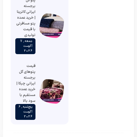
پتو گل
برجسته
ایرانی کاترینا
| خرید عمده
پتو مسافرتی
با قیمت
تولیدی
جمعه , 7
آگوست
2026
قیمت
پتوهای گل
برجسته
ایرانی چیکا |
خرید عمده
مستقیم با
سود بالا
پنج‌شنبه , 6
آگوست
2026