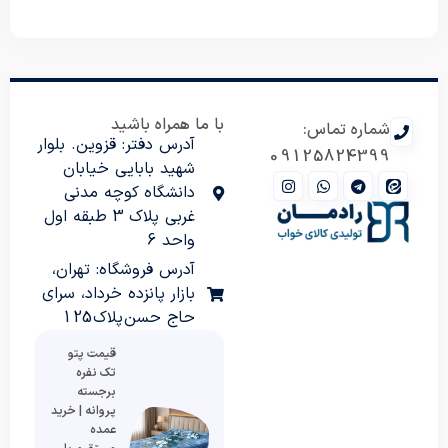
با ما همراه باشید
شماره تماس:
آدرس دفتر: قزوین. بلوار
09125824399
شهید بابایی خیابان
دانشگاه کوچه مدنی
غربی پلاک 3 طبقه اول
واحد 6
آدرس فروشگاه: تهران،
بازار پانزده خرداد، سرای
حاج حسن پلاک 125
قیمت پتو
تک نفره
برجسته
پروانه | خرید
عمده