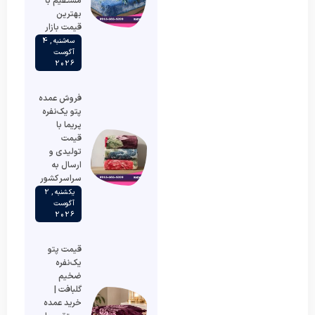
مستقیم با
بهترین
قیمت بازار
سه‌شنبه , 4
آگوست
2026
فروش عمده
پتو یک‌نفره
پریما با
قیمت
تولیدی و
ارسال به
سراسر کشور
یکشنبه , 2
آگوست
2026
قیمت پتو
یک‌نفره
ضخیم
گلبافت |
خرید عمده