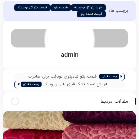
خرید پتو گل برجسته
قیمت پتو
قیمت پتو گل برجسته
برچسب ها :
قیمت عمده پتو
admin
«
قیمت پتو شادیلون نوبافت برای صادرات
پست قبلی
»
فروش عمده تشک فنری طبی ورونیکا
پست بعدی
مقالات مرتبط