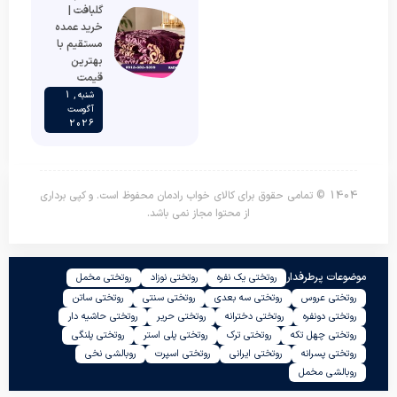
گلبافت |
خرید عمده
مستقیم با
بهترین
قیمت
شنبه , 1
آگوست
2026
1404 © تمامی حقوق برای کالای خواب رادمان محفوظ است. و کپی برداری
از محتوا مجاز نمی باشد.
موضوعات پرطرفدار
روتختی یک نفره
روتختی نوزاد
روتختی مخمل
روتختی عروس
روتختی سه بعدی
روتختی سنتی
روتختی ساتن
روتختی دونفره
روتختی دخترانه
روتختی حریر
روتختی حاشیه دار
روتختی چهل تکه
روتختی ترک
روتختی پلی استر
روتختی پلنگی
روتختی پسرانه
روتختی ایرانی
روتختی اسپرت
روبالشی نخی
روبالشی مخمل