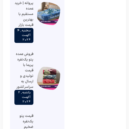
پروانه | خرید
عمده
مستقیم با
بهترین
قیمت بازار
سه‌شنبه , 4
آگوست
2026
فروش عمده
پتو یک‌نفره
پریما با
قیمت
تولیدی و
ارسال به
سراسر کشور
یکشنبه , 2
آگوست
2026
قیمت پتو
یک‌نفره
ضخیم