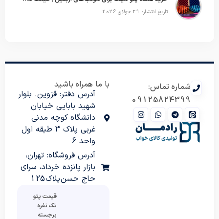
تاریخ انتشار: 31 جولای 2026
با ما همراه باشید
شماره تماس:
آدرس دفتر: قزوین. بلوار
09125824399
شهید بابایی خیابان
دانشگاه کوچه مدنی
غربی پلاک 3 طبقه اول
واحد 6
آدرس فروشگاه: تهران،
بازار پانزده خرداد، سرای
حاج حسن پلاک 125
قیمت پتو
تک نفره
برجسته