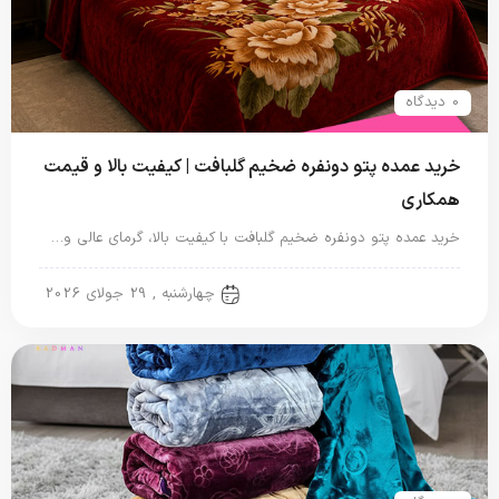
0 دیدگاه
خرید عمده پتو دونفره ضخیم گلبافت | کیفیت بالا و قیمت
همکاری
خرید عمده پتو دونفره ضخیم گلبافت با کیفیت بالا، گرمای عالی و…
پتو دو نفره
چهارشنبه , 29 جولای 2026