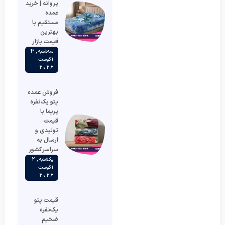
پروانه | خرید
عمده
مستقیم با
بهترین
قیمت بازار
سه‌شنبه , 4
آگوست
2026
فروش عمده
پتو یک‌نفره
پریما با
قیمت
تولیدی و
ارسال به
سراسر کشور
یکشنبه , 2
آگوست
2026
قیمت پتو
یک‌نفره
ضخیم