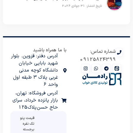
تاریخ انتشار: 31 جولای 2026
با ما همراه باشید
شماره تماس:
آدرس دفتر: قزوین. بلوار
09125824399
شهید بابایی خیابان
دانشگاه کوچه مدنی
غربی پلاک 3 طبقه اول
واحد 6
آدرس فروشگاه: تهران،
بازار پانزده خرداد، سرای
حاج حسن پلاک 125
قیمت پتو
تک نفره
برجسته