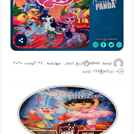
توسط :
admin
تاریخ انتشار : چهارشنبه , 26 آگوست 2020
0 دیدگاه
197 بازدید