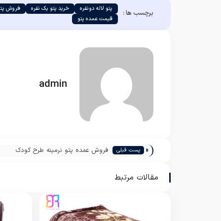
پتو لاله دونفره
خرید پتو یک نفره
فروش پتو
برچسب ها :
قیمت عمده پتو
admin
«
فروش عمده پتو نرمینه طرح کودک
پست قبلی
مقالات مرتبط