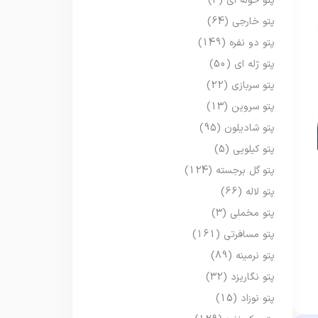
پتو حوله ای
(3)
پتو خارجی
(64)
پتو دو نفره
(149)
پتو ژله ای
(50)
پتو سربازی
(22)
پتو سروین
(13)
پتو شادیلون
(95)
پتو کیلویی
(5)
پتو گل برجسته
(124)
پتو لاله
(66)
پتو مخملی
(3)
پتو مسافرتی
(161)
پتو نرمینه
(89)
پتو نگاریزد
(32)
پتو نوزاد
(15)