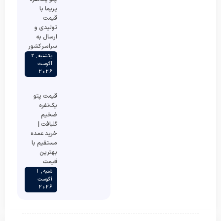
پریما با
قیمت
تولیدی و
ارسال به
سراسر کشور
یکشنبه , 2
آگوست
2026
قیمت پتو
یک‌نفره
ضخیم
گلبافت |
خرید عمده
مستقیم با
بهترین
قیمت
شنبه , 1
آگوست
2026