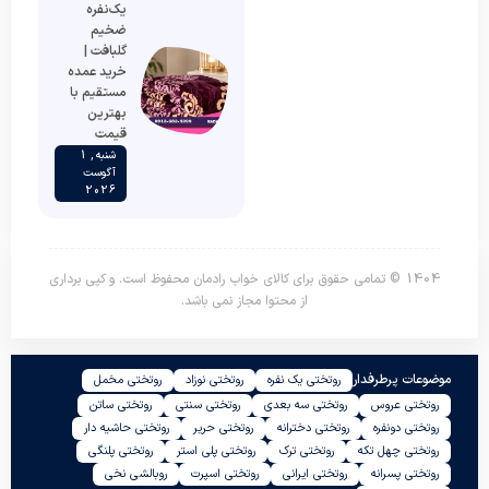
یک‌نفره
ضخیم
گلبافت |
خرید عمده
مستقیم با
بهترین
قیمت
شنبه , 1
آگوست
2026
1404 © تمامی حقوق برای کالای خواب رادمان محفوظ است. و کپی برداری
از محتوا مجاز نمی باشد.
موضوعات پرطرفدار
روتختی یک نفره
روتختی نوزاد
روتختی مخمل
روتختی عروس
روتختی سه بعدی
روتختی سنتی
روتختی ساتن
روتختی دونفره
روتختی دخترانه
روتختی حریر
روتختی حاشیه دار
روتختی چهل تکه
روتختی ترک
روتختی پلی استر
روتختی پلنگی
روتختی پسرانه
روتختی ایرانی
روتختی اسپرت
روبالشی نخی