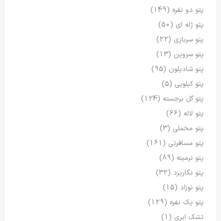
پتو دو نفره
(149)
پتو ژله ای
(50)
پتو سربازی
(22)
پتو سروین
(13)
پتو شادیلون
(95)
پتو کیلویی
(5)
پتو گل برجسته
(124)
پتو لاله
(66)
پتو مخملی
(3)
پتو مسافرتی
(161)
پتو نرمینه
(89)
پتو نگاریزد
(32)
پتو نوزاد
(15)
پتو یک نفره
(129)
تشک ابری
(1)