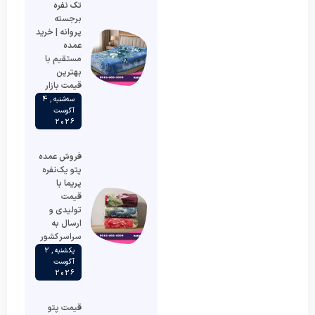
تک نفره
برجسته
پروانه | خرید
عمده
مستقیم با
بهترین
قیمت بازار
سه‌شنبه , 4
آگوست
2026
فروش عمده
پتو یک‌نفره
پریما با
قیمت
تولیدی و
ارسال به
سراسر کشور
یکشنبه , 2
آگوست
2026
قیمت پتو