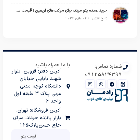
خرید عمده پتو مینک برای موکب‌های اربعین | قیمت مناسب و ارسال سریع
تاریخ انتشار: 31 جولای 2026
با ما همراه باشید
شماره تماس:
آدرس دفتر: قزوین. بلوار
09125824399
شهید بابایی خیابان
دانشگاه کوچه مدنی
غربی پلاک 3 طبقه اول
واحد 6
آدرس فروشگاه: تهران،
بازار پانزده خرداد، سرای
حاج حسن پلاک 125
قیمت پتو