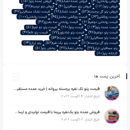
فروش روتختی
(41)
فروش عمده تشک
(45)
فروش عمده پتو
(151)
فروش پتو
(161)
فروش پتو مسافرتی
(41)
فروش پتو نرمینه
(38)
فروش پتو گل برجسته
(52)
قیمت تشک
(99)
قیمت تشک مسافرتی
(47)
قیمت روبالشی
(63)
قیمت روبالشی مخمل
(45)
قیمت روتختی
(100)
قیمت روتختی دونفره
(61)
قیمت روتختی سه بعدی
(46)
قیمت عمده پتو
(114)
قیمت پتو
(280)
قیمت پتو دو نفره
(51)
قیمت پتو دونفره
(48)
قیمت پتو شادیلون
(77)
قیمت پتو لاله
(47)
قیمت پتو مسافرتی
(61)
قیمت پتو نرمینه
(54)
قیمت پتو گل برجسته
(81)
قیمت پتو یک نفره
(56)
پتو ارزان
(64)
پتو مسافرتی ارزان
(36)
پخش تشک
(38)
پخش پتو
(51)
کارخانه پتو
(80)
آخرین پست ها
قیمت پتو تک نفره برجسته پروانه | خرید عمده مستقیم با بهترین قیمت بازار
تاریخ انتشار: 4 آگوست 2026
فروش عمده پتو یک‌نفره پریما با قیمت تولیدی و ارسال به سراسر کشور
تاریخ انتشار: 2 آگوست 2026