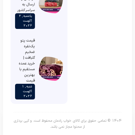
ارسال به
سراسر کشور
یکشنبه , 2
آگوست
2026
قیمت پتو
یک‌نفره
ضخیم
گلبافت |
خرید عمده
مستقیم با
بهترین
قیمت
شنبه , 1
آگوست
2026
1404 © تمامی حقوق برای کالای خواب رادمان محفوظ است. و کپی برداری
از محتوا مجاز نمی باشد.