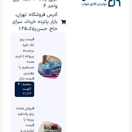
واحد 6
آدرس فروشگاه: تهران،
بازار پانزده خرداد، سرای
حاج حسن پلاک 125
قیمت پتو
تک نفره
برجسته
پروانه | خرید
عمده
مستقیم با
بهترین
قیمت بازار
سه‌شنبه , 4
آگوست
2026
فروش عمده
پتو یک‌نفره
پریما با
قیمت
تولیدی و