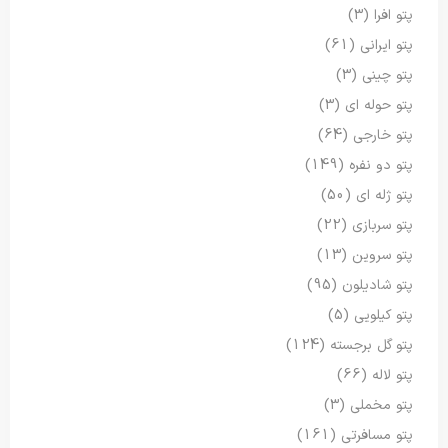
پتو افرا
(3)
پتو ایرانی
(61)
پتو چینی
(3)
پتو حوله ای
(3)
پتو خارجی
(64)
پتو دو نفره
(149)
پتو ژله ای
(50)
پتو سربازی
(22)
پتو سروین
(13)
پتو شادیلون
(95)
پتو کیلویی
(5)
پتو گل برجسته
(124)
پتو لاله
(66)
پتو مخملی
(3)
پتو مسافرتی
(161)