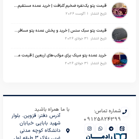
قیمت پتو یک‌نفره ضخیم گلبافت | خرید عمده مستقیم با بهترین قیمت
تاریخ انتشار: 1 آگوست 2026
قیمت پتو سبک سنس | خرید و پخش عمده پتو مسافرتی Sense
تاریخ انتشار: 31 جولای 2026
خرید عمده پتو مینک برای موکب‌های اربعین | قیمت مناسب و ارسال سریع
تاریخ انتشار: 31 جولای 2026
با ما همراه باشید
شماره تماس:
آدرس دفتر: قزوین. بلوار
09125824399
شهید بابایی خیابان
دانشگاه کوچه مدنی
غربی پلاک 3 طبقه اول