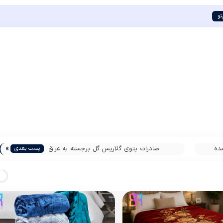
تو
»
ده
صادرات پتوی گلاریس گل برجسته به عراق
پست بعدی