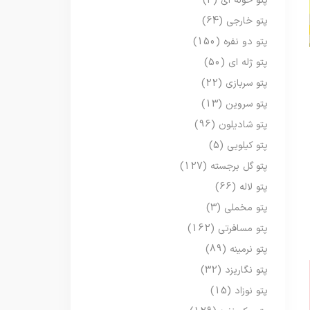
پتو حوله ای
(3)
پتو خارجی
(64)
پتو دو نفره
(150)
پتو ژله ای
(50)
پتو سربازی
(22)
پتو سروین
(13)
پتو شادیلون
(96)
پتو کیلویی
(5)
پتو گل برجسته
(127)
پتو لاله
(66)
پتو مخملی
(3)
پتو مسافرتی
(162)
پتو نرمینه
(89)
پتو نگاریزد
(32)
پتو نوزاد
(15)