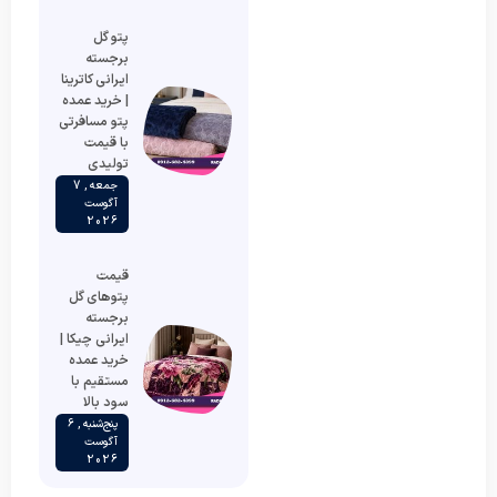
پتو گل
برجسته
ایرانی کاترینا
| خرید عمده
پتو مسافرتی
با قیمت
تولیدی
جمعه , 7
آگوست
2026
قیمت
پتوهای گل
برجسته
ایرانی چیکا |
خرید عمده
مستقیم با
سود بالا
پنج‌شنبه , 6
آگوست
2026