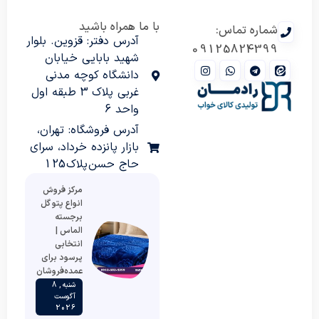
با ما همراه باشید
شماره تماس:
آدرس دفتر: قزوین. بلوار
09125824399
شهید بابایی خیابان
دانشگاه کوچه مدنی
غربی پلاک 3 طبقه اول
واحد 6
آدرس فروشگاه: تهران،
بازار پانزده خرداد، سرای
حاج حسن پلاک 125
مرکز فروش
انواع پتو گل
برجسته
الماس |
انتخابی
پرسود برای
عمده‌فروشان
شنبه , 8
آگوست
2026