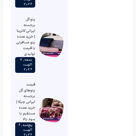
2026
پتو گل
برجسته
ایرانی کاترینا
| خرید عمده
پتو مسافرتی
با قیمت
تولیدی
جمعه , 7
آگوست
2026
قیمت
پتوهای گل
برجسته
ایرانی چیکا |
خرید عمده
مستقیم با
سود بالا
پنج‌شنبه , 6
آگوست
2026