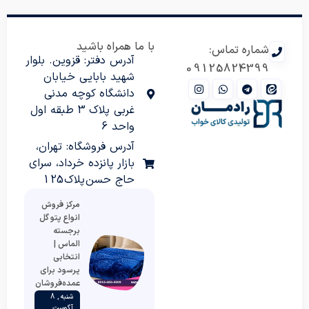
با ما همراه باشید
شماره تماس:
آدرس دفتر: قزوین. بلوار
09125824399
شهید بابایی خیابان
دانشگاه کوچه مدنی
غربی پلاک 3 طبقه اول
واحد 6
آدرس فروشگاه: تهران،
بازار پانزده خرداد، سرای
حاج حسن پلاک 125
مرکز فروش
انواع پتو گل
برجسته
الماس |
انتخابی
پرسود برای
عمده‌فروشان
شنبه , 8
آگوست