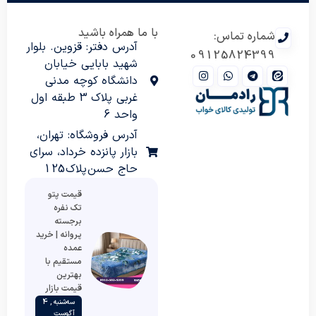
با ما همراه باشید
شماره تماس:
آدرس دفتر: قزوین. بلوار
09125824399
شهید بابایی خیابان
دانشگاه کوچه مدنی
غربی پلاک 3 طبقه اول
واحد 6
آدرس فروشگاه: تهران،
بازار پانزده خرداد، سرای
حاج حسن پلاک 125
قیمت پتو
تک نفره
برجسته
پروانه | خرید
عمده
مستقیم با
بهترین
قیمت بازار
سه‌شنبه , 4
آگوست