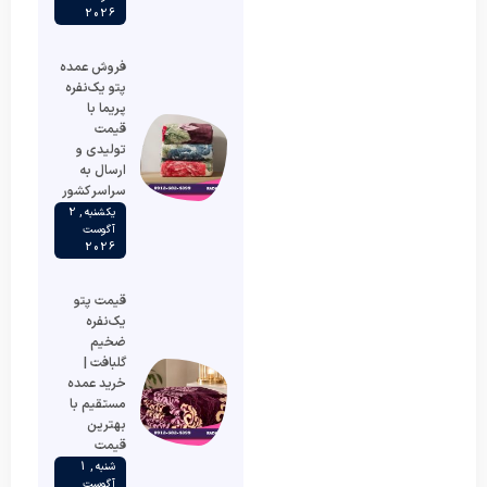
2026
فروش عمده
پتو یک‌نفره
پریما با
قیمت
تولیدی و
ارسال به
سراسر کشور
یکشنبه , 2
آگوست
2026
قیمت پتو
یک‌نفره
ضخیم
گلبافت |
خرید عمده
مستقیم با
بهترین
قیمت
شنبه , 1
آگوست