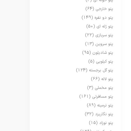
پتو حوله ای
(3)
پتو خارجی
(64)
پتو دو نفره
(149)
پتو ژله ای
(50)
پتو سربازی
(22)
پتو سروین
(13)
پتو شادیلون
(95)
پتو کیلویی
(5)
پتو گل برجسته
(124)
پتو لاله
(66)
پتو مخملی
(3)
پتو مسافرتی
(161)
پتو نرمینه
(89)
پتو نگاریزد
(32)
پتو نوزاد
(15)