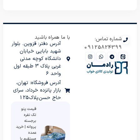
با ما همراه باشید
شماره تماس:
آدرس دفتر: قزوین. بلوار
09125824399
شهید بابایی خیابان
دانشگاه کوچه مدنی
غربی پلاک 3 طبقه اول
واحد 6
آدرس فروشگاه: تهران،
بازار پانزده خرداد، سرای
حاج حسن پلاک 125
قیمت پتو
تک نفره
برجسته
پروانه | خرید
عمده
مستقیم با