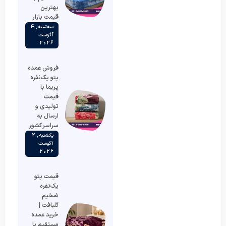
بهترین
قیمت بازار
سه‌شنبه , 4
آگوست
2026
فروش عمده
پتو یک‌نفره
پریما با
قیمت
تولیدی و
ارسال به
سراسر کشور
یکشنبه , 2
آگوست
2026
قیمت پتو
یک‌نفره
ضخیم
گلبافت |
خرید عمده
مستقیم با