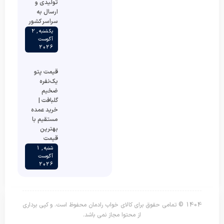
تولیدی و
ارسال به
سراسر کشور
یکشنبه , 2
آگوست
2026
قیمت پتو
یک‌نفره
ضخیم
گلبافت |
خرید عمده
مستقیم با
بهترین
قیمت
شنبه , 1
آگوست
2026
1404 © تمامی حقوق برای کالای خواب رادمان محفوظ است. و کپی برداری
از محتوا مجاز نمی باشد.