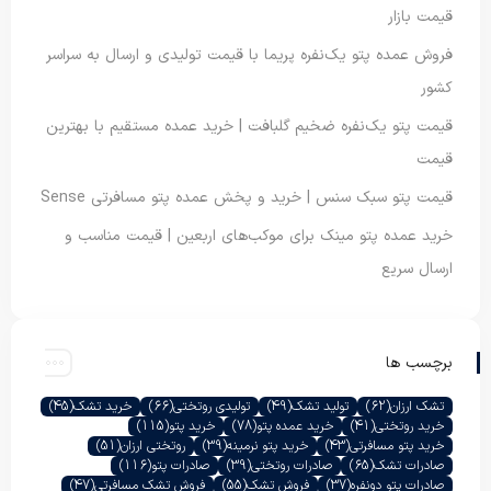
قیمت بازار
فروش عمده پتو یک‌نفره پریما با قیمت تولیدی و ارسال به سراسر
کشور
قیمت پتو یک‌نفره ضخیم گلبافت | خرید عمده مستقیم با بهترین
قیمت
قیمت پتو سبک سنس | خرید و پخش عمده پتو مسافرتی Sense
خرید عمده پتو مینک برای موکب‌های اربعین | قیمت مناسب و
ارسال سریع
برچسب ها
تشک ارزان
(62)
تولید تشک
(49)
تولیدی روتختی
(66)
خرید تشک
(45)
خرید روتختی
(41)
خرید عمده پتو
(78)
خرید پتو
(115)
خرید پتو مسافرتی
(43)
خرید پتو نرمینه
(39)
روتختی ارزان
(51)
صادرات تشک
(65)
صادرات روتختی
(39)
صادرات پتو
(116)
صادرات پتو دونفره
(37)
فروش تشک
(55)
فروش تشک مسافرتی
(47)