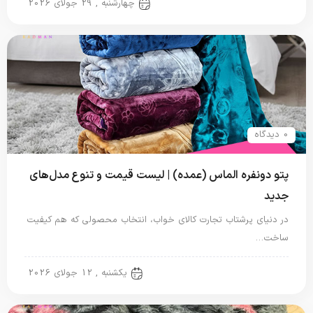
پتو دو نفره
چهارشنبه , 29 جولای 2026
0 دیدگاه
پتو دونفره الماس (عمده) | لیست قیمت و تنوع مدل‌های
جدید
در دنیای پرشتاب تجارت کالای خواب، انتخاب محصولی که هم کیفیت
ساخت…
پتو دو نفره
یکشنبه , 12 جولای 2026