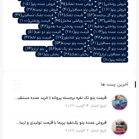
فروش روتختی
(41)
فروش عمده تشک
(45)
فروش عمده پتو
(151)
فروش پتو
(161)
فروش پتو مسافرتی
(41)
فروش پتو نرمینه
(38)
فروش پتو گل برجسته
(52)
قیمت تشک
(99)
قیمت تشک مسافرتی
(47)
قیمت روبالشی
(63)
قیمت روبالشی مخمل
(45)
قیمت روتختی
(100)
قیمت روتختی دونفره
(61)
قیمت روتختی سه بعدی
(46)
قیمت عمده پتو
(114)
قیمت پتو
(280)
قیمت پتو دو نفره
(51)
قیمت پتو دونفره
(48)
قیمت پتو شادیلون
(77)
قیمت پتو لاله
(47)
قیمت پتو مسافرتی
(61)
قیمت پتو نرمینه
(54)
قیمت پتو گل برجسته
(81)
قیمت پتو یک نفره
(56)
پتو ارزان
(64)
پتو مسافرتی ارزان
(36)
پخش تشک
(38)
پخش پتو
(51)
کارخانه پتو
(80)
آخرین پست ها
قیمت پتو تک نفره برجسته پروانه | خرید عمده مستقیم با بهترین قیمت بازار
تاریخ انتشار: 4 آگوست 2026
فروش عمده پتو یک‌نفره پریما با قیمت تولیدی و ارسال به سراسر کشور
تاریخ انتشار: 2 آگوست 2026