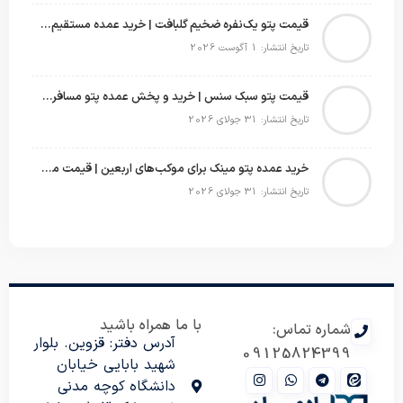
قیمت پتو یک‌نفره ضخیم گلبافت | خرید عمده مستقیم با بهترین قیمت
تاریخ انتشار: 1 آگوست 2026
قیمت پتو سبک سنس | خرید و پخش عمده پتو مسافرتی Sense
تاریخ انتشار: 31 جولای 2026
خرید عمده پتو مینک برای موکب‌های اربعین | قیمت مناسب و ارسال سریع
تاریخ انتشار: 31 جولای 2026
با ما همراه باشید
شماره تماس:
آدرس دفتر: قزوین. بلوار
09125824399
شهید بابایی خیابان
دانشگاه کوچه مدنی