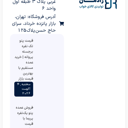
غربی پلاک 3 طبقه اول
واحد 6
آدرس فروشگاه: تهران،
بازار پانزده خرداد، سرای
حاج حسن پلاک 125
قیمت پتو
تک نفره
برجسته
پروانه | خرید
عمده
مستقیم با
بهترین
قیمت بازار
سه‌شنبه , 4
آگوست
2026
فروش عمده
پتو یک‌نفره
پریما با
قیمت