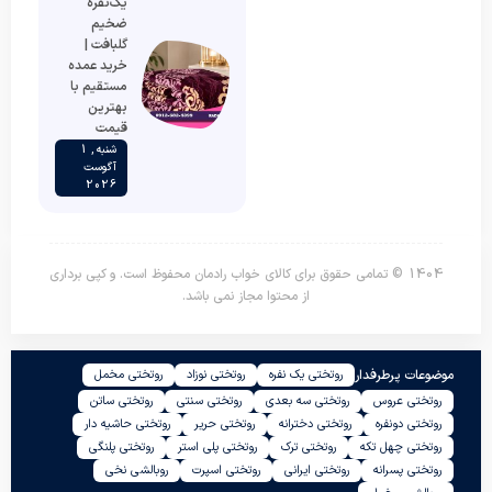
یک‌نفره
ضخیم
گلبافت |
خرید عمده
مستقیم با
بهترین
قیمت
شنبه , 1
آگوست
2026
1404 © تمامی حقوق برای کالای خواب رادمان محفوظ است. و کپی برداری
از محتوا مجاز نمی باشد.
موضوعات پرطرفدار
روتختی یک نفره
روتختی نوزاد
روتختی مخمل
روتختی عروس
روتختی سه بعدی
روتختی سنتی
روتختی ساتن
روتختی دونفره
روتختی دخترانه
روتختی حریر
روتختی حاشیه دار
روتختی چهل تکه
روتختی ترک
روتختی پلی استر
روتختی پلنگی
روتختی پسرانه
روتختی ایرانی
روتختی اسپرت
روبالشی نخی