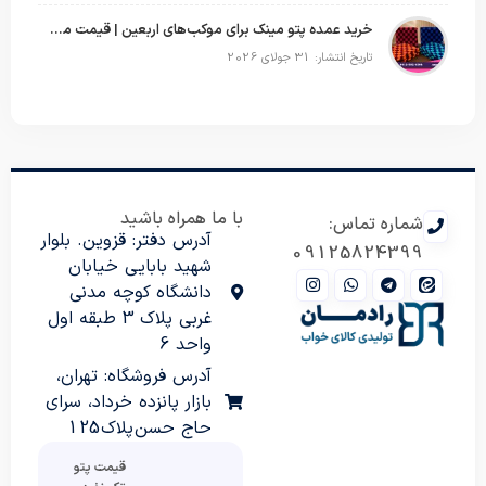
خرید عمده پتو مینک برای موکب‌های اربعین | قیمت مناسب و ارسال سریع
تاریخ انتشار: 31 جولای 2026
با ما همراه باشید
شماره تماس:
آدرس دفتر: قزوین. بلوار
09125824399
شهید بابایی خیابان
دانشگاه کوچه مدنی
غربی پلاک 3 طبقه اول
واحد 6
آدرس فروشگاه: تهران،
بازار پانزده خرداد، سرای
حاج حسن پلاک 125
قیمت پتو