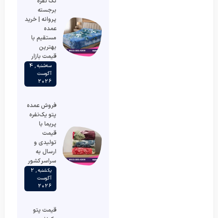
تک نفره
برجسته
پروانه | خرید
عمده
مستقیم با
بهترین
قیمت بازار
سه‌شنبه , 4
آگوست
2026
فروش عمده
پتو یک‌نفره
پریما با
قیمت
تولیدی و
ارسال به
سراسر کشور
یکشنبه , 2
آگوست
2026
قیمت پتو