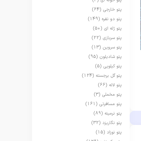
پتو حوله ای
(3)
پتو خارجی
(64)
پتو دو نفره
(149)
پتو ژله ای
(50)
پتو سربازی
(22)
پتو سروین
(13)
پتو شادیلون
(95)
پتو کیلویی
(5)
پتو گل برجسته
(124)
پتو لاله
(66)
پتو مخملی
(3)
پتو مسافرتی
(161)
پتو نرمینه
(89)
پتو نگاریزد
(32)
پتو نوزاد
(15)