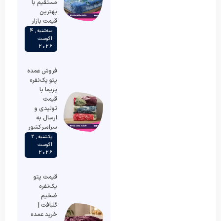
مستقیم با
بهترین
قیمت بازار
سه‌شنبه , 4
آگوست
2026
فروش عمده
پتو یک‌نفره
پریما با
قیمت
تولیدی و
ارسال به
سراسر کشور
یکشنبه , 2
آگوست
2026
قیمت پتو
یک‌نفره
ضخیم
گلبافت |
خرید عمده