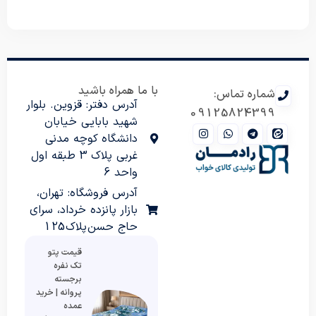
با ما همراه باشید
شماره تماس:
آدرس دفتر: قزوین. بلوار
09125824399
شهید بابایی خیابان
دانشگاه کوچه مدنی
غربی پلاک 3 طبقه اول
واحد 6
آدرس فروشگاه: تهران،
بازار پانزده خرداد، سرای
حاج حسن پلاک 125
قیمت پتو
تک نفره
برجسته
پروانه | خرید
عمده