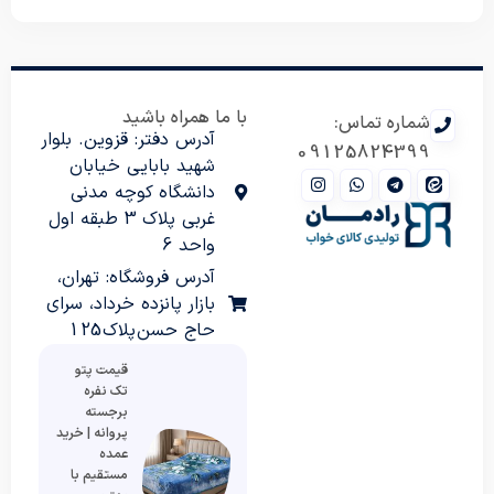
با ما همراه باشید
شماره تماس:
آدرس دفتر: قزوین. بلوار
09125824399
شهید بابایی خیابان
دانشگاه کوچه مدنی
غربی پلاک 3 طبقه اول
واحد 6
آدرس فروشگاه: تهران،
بازار پانزده خرداد، سرای
حاج حسن پلاک 125
قیمت پتو
تک نفره
برجسته
پروانه | خرید
عمده
مستقیم با