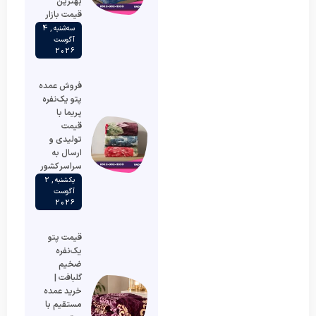
بهترین
قیمت بازار
سه‌شنبه , 4
آگوست
2026
فروش عمده
پتو یک‌نفره
پریما با
قیمت
تولیدی و
ارسال به
سراسر کشور
یکشنبه , 2
آگوست
2026
قیمت پتو
یک‌نفره
ضخیم
گلبافت |
خرید عمده
مستقیم با