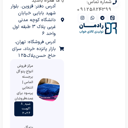
با ما همراه باشید
شماره تماس:
آدرس دفتر: قزوین. بلوار
09125824399
شهید بابایی خیابان
دانشگاه کوچه مدنی
غربی پلاک 3 طبقه اول
واحد 6
آدرس فروشگاه: تهران،
بازار پانزده خرداد، سرای
حاج حسن پلاک 125
مرکز فروش
انواع پتو گل
برجسته
الماس |
انتخابی
پرسود برای
عمده‌فروشان
شنبه , 8
آگوست
2026
پتو گل