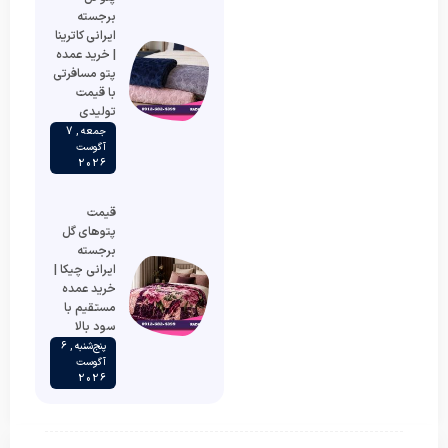
برجسته
ایرانی کاترینا
| خرید عمده
پتو مسافرتی
با قیمت
تولیدی
جمعه , 7
آگوست
2026
قیمت
پتوهای گل
برجسته
ایرانی چیکا |
خرید عمده
مستقیم با
سود بالا
پنج‌شنبه , 6
آگوست
2026