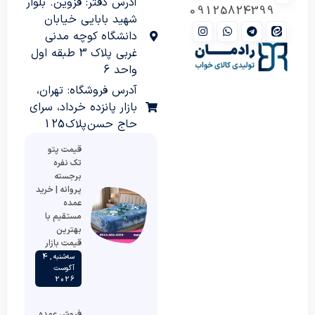
آدرس دفتر: قزوین. بلوار
09125824399
شهید بابایی خیابان
دانشگاه کوچه مدنی
غربی پلاک 3 طبقه اول
واحد 6
آدرس فروشگاه: تهران،
بازار پانزده خرداد، سرای
حاج حسن پلاک 125
قیمت پتو
تک نفره
برجسته
پروانه | خرید
عمده
مستقیم با
بهترین
قیمت بازار
سه‌شنبه , 4
آگوست
2026
فروش عمده