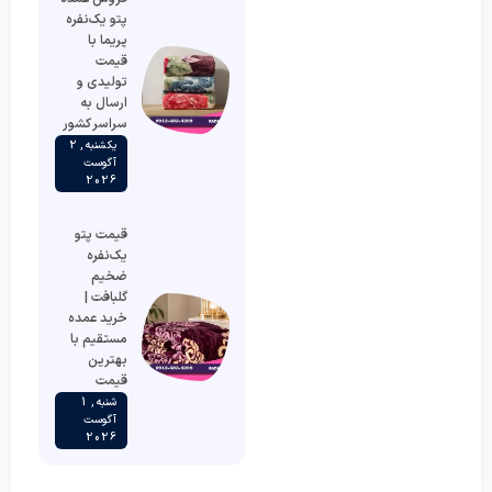
پتو یک‌نفره
پریما با
قیمت
تولیدی و
ارسال به
سراسر کشور
یکشنبه , 2
آگوست
2026
قیمت پتو
یک‌نفره
ضخیم
گلبافت |
خرید عمده
مستقیم با
بهترین
قیمت
شنبه , 1
آگوست
2026