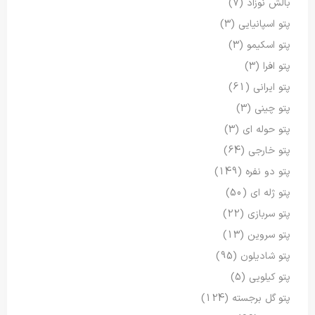
بالش نوزاد
(7)
پتو اسپانیایی
(3)
پتو اسکیمو
(3)
پتو افرا
(3)
پتو ایرانی
(61)
پتو چینی
(3)
پتو حوله ای
(3)
پتو خارجی
(64)
پتو دو نفره
(149)
پتو ژله ای
(50)
پتو سربازی
(22)
پتو سروین
(13)
پتو شادیلون
(95)
پتو کیلویی
(5)
پتو گل برجسته
(124)