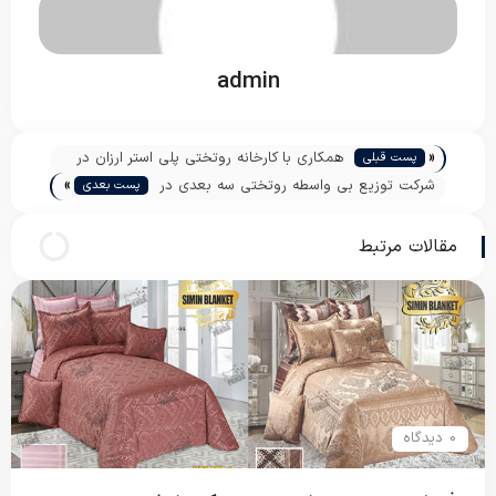
admin
«
همکاری با کارخانه روتختی پلی استر ارزان در
پست قبلی
»
اصفهان
شرکت توزیع بی واسطه روتختی سه بعدی در
پست بعدی
تهران
مقالات مرتبط
0 دیدگاه