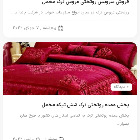
فروش سرویس روتختی عروس ترک مخمل
روتختی عروس ترک در میان انواع ملزومات خواب در شرکت پاندا با…
روتختی ترک
پنج‌شنبه , 7 جولای 2022
0 دیدگاه
پخش عمده روتختی ترک شش تیکه مخمل
پخش عمده روتختی ترک به تمامی استان‌های کشور با طرح های
بسیار…
روتختی ترک
سه‌شنبه , 29 مارس 2022