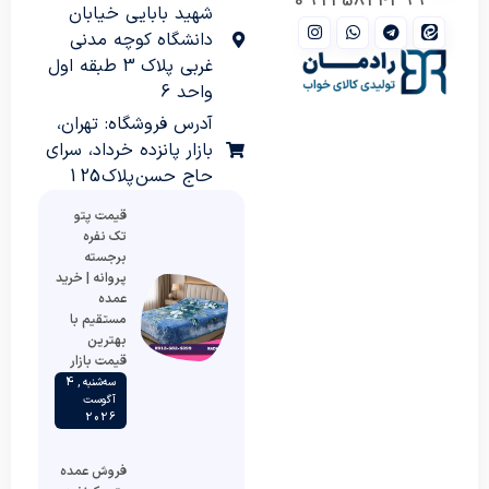
09125824399
شهید بابایی خیابان
دانشگاه کوچه مدنی
غربی پلاک 3 طبقه اول
واحد 6
آدرس فروشگاه: تهران،
بازار پانزده خرداد، سرای
حاج حسن پلاک 125
قیمت پتو
تک نفره
برجسته
پروانه | خرید
عمده
مستقیم با
بهترین
قیمت بازار
سه‌شنبه , 4
آگوست
2026
فروش عمده