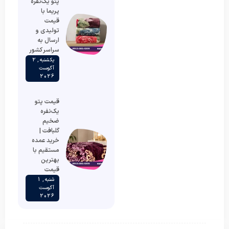
پتو یک‌نفره
پریما با
قیمت
تولیدی و
ارسال به
سراسر کشور
یکشنبه , 2
آگوست
2026
قیمت پتو
یک‌نفره
ضخیم
گلبافت |
خرید عمده
مستقیم با
بهترین
قیمت
شنبه , 1
آگوست
2026