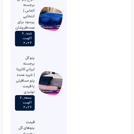
برجسته
الماس |
انتخابی
پرسود برای
عمده‌فروشان
شنبه , 8
آگوست
2026
پتو گل
برجسته
ایرانی کاترینا
| خرید عمده
پتو مسافرتی
با قیمت
تولیدی
جمعه , 7
آگوست
2026
قیمت
پتوهای گل
برجسته