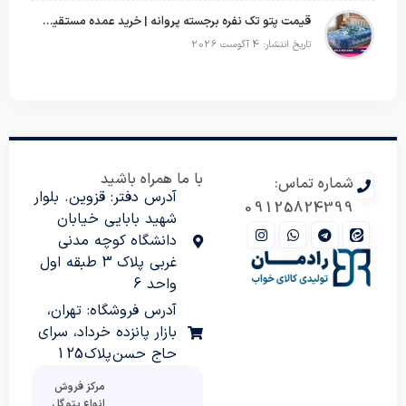
قیمت پتو تک نفره برجسته پروانه | خرید عمده مستقیم با بهترین قیمت بازار
تاریخ انتشار: 4 آگوست 2026
با ما همراه باشید
شماره تماس:
آدرس دفتر: قزوین. بلوار
09125824399
شهید بابایی خیابان
دانشگاه کوچه مدنی
غربی پلاک 3 طبقه اول
واحد 6
آدرس فروشگاه: تهران،
بازار پانزده خرداد، سرای
حاج حسن پلاک 125
مرکز فروش
انواع پتو گل