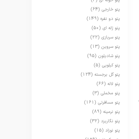
پتو حوله ای
(3)
پتو خارجی
(64)
پتو دو نفره
(149)
پتو ژله ای
(50)
پتو سربازی
(22)
پتو سروین
(13)
پتو شادیلون
(95)
پتو کیلویی
(5)
پتو گل برجسته
(124)
پتو لاله
(66)
پتو مخملی
(3)
پتو مسافرتی
(161)
پتو نرمینه
(89)
پتو نگاریزد
(32)
پتو نوزاد
(15)