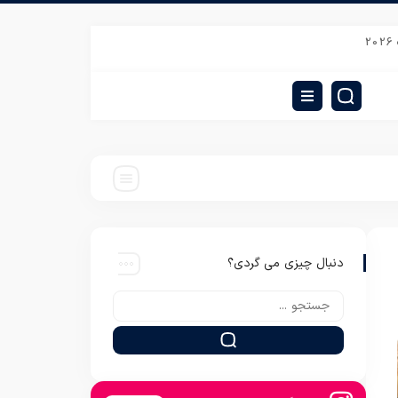
هترین روتختی دونفره شش تیکه میکرو
بازار عمده فروشی پتو دونفره نرمین طلایی
دنبال چیزی می گردی؟