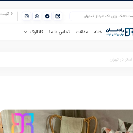
6 آگوست 2026
رزان تک نفره از اصفهان
انواع روتختی عروس با قیمت مناسب از تولیدی
قیمت ب
خانه
مقالات
تماس با ما
کاتالوگ
ستر در تهران
روتختی پلی استر