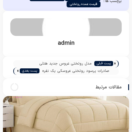
برچسب ها :
قیمت عمده روتختی
admin
«
مدل روتختی عروس جدید هتلی
پست قبلی
»
صادرات پرسود روتختی عروسکی یک نفره
پست بعدی
مقالات مرتبط