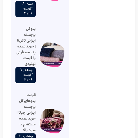
شنبه , 8
آگوست
2026
پتو گل
برجسته
ایرانی کاترینا
| خرید عمده
پتو مسافرتی
با قیمت
تولیدی
جمعه , 7
آگوست
2026
قیمت
پتوهای گل
برجسته
ایرانی چیکا |
خرید عمده
مستقیم با
سود بالا
پنج‌شنبه , 6