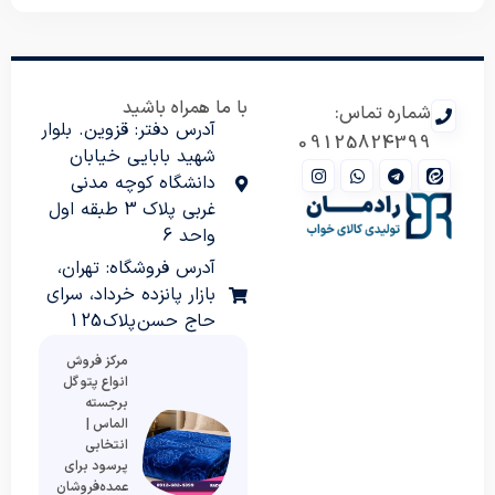
با ما همراه باشید
شماره تماس:
آدرس دفتر: قزوین. بلوار
09125824399
شهید بابایی خیابان
دانشگاه کوچه مدنی
غربی پلاک 3 طبقه اول
واحد 6
آدرس فروشگاه: تهران،
بازار پانزده خرداد، سرای
حاج حسن پلاک 125
مرکز فروش
انواع پتو گل
برجسته
الماس |
انتخابی
پرسود برای
عمده‌فروشان