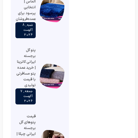
الماس |
انتخابی
پرسود برای
عمده‌فروشان
شنبه , 8
آگوست
2026
پتو گل
برجسته
ایرانی کاترینا
| خرید عمده
پتو مسافرتی
با قیمت
تولیدی
جمعه , 7
آگوست
2026
قیمت
پتوهای گل
برجسته
ایرانی چیکا |