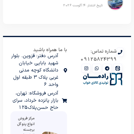
تاریخ انتشار: 4 آگوست 2026
با ما همراه باشید
شماره تماس:
آدرس دفتر: قزوین. بلوار
09125824399
شهید بابایی خیابان
دانشگاه کوچه مدنی
غربی پلاک 3 طبقه اول
واحد 6
آدرس فروشگاه: تهران،
بازار پانزده خرداد، سرای
حاج حسن پلاک 125
مرکز فروش
انواع پتو گل
برجسته