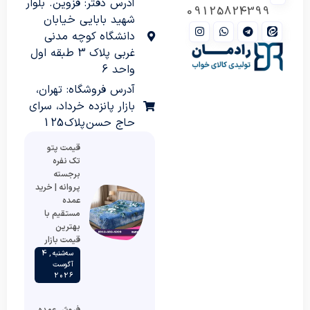
آدرس دفتر: قزوین. بلوار
09125824399
شهید بابایی خیابان
دانشگاه کوچه مدنی
غربی پلاک 3 طبقه اول
واحد 6
آدرس فروشگاه: تهران،
بازار پانزده خرداد، سرای
حاج حسن پلاک 125
قیمت پتو
تک نفره
برجسته
پروانه | خرید
عمده
مستقیم با
بهترین
قیمت بازار
سه‌شنبه , 4
آگوست
2026
فروش عمده