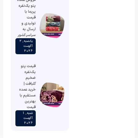
پتو یک‌نفره
پریما با
قیمت
تولیدی و
ارسال به
سراسر کشور
یکشنبه , 2
آگوست
2026
قیمت پتو
یک‌نفره
ضخیم
گلبافت |
خرید عمده
مستقیم با
بهترین
قیمت
شنبه , 1
آگوست
2026