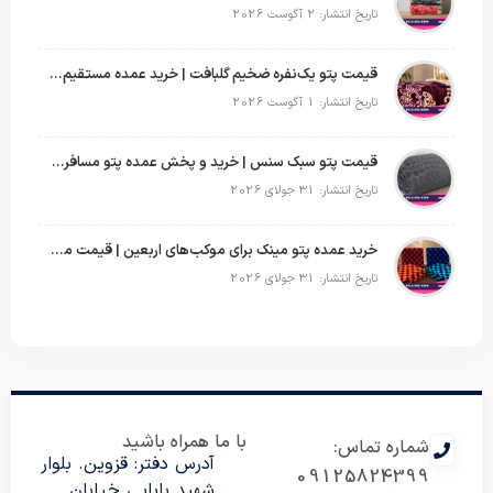
تاریخ انتشار: 2 آگوست 2026
قیمت پتو یک‌نفره ضخیم گلبافت | خرید عمده مستقیم با بهترین قیمت
تاریخ انتشار: 1 آگوست 2026
قیمت پتو سبک سنس | خرید و پخش عمده پتو مسافرتی Sense
تاریخ انتشار: 31 جولای 2026
خرید عمده پتو مینک برای موکب‌های اربعین | قیمت مناسب و ارسال سریع
تاریخ انتشار: 31 جولای 2026
با ما همراه باشید
شماره تماس:
آدرس دفتر: قزوین. بلوار
09125824399
شهید بابایی خیابان