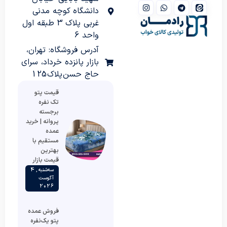
دانشگاه کوچه مدنی
غربی پلاک 3 طبقه اول
واحد 6
آدرس فروشگاه: تهران،
بازار پانزده خرداد، سرای
حاج حسن پلاک 125
قیمت پتو
تک نفره
برجسته
پروانه | خرید
عمده
مستقیم با
بهترین
قیمت بازار
سه‌شنبه , 4
آگوست
2026
فروش عمده
پتو یک‌نفره