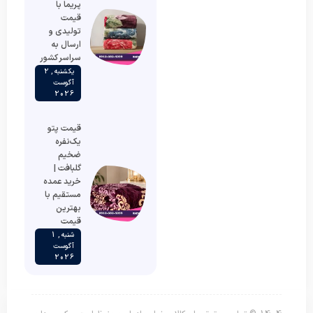
پریما با
قیمت
تولیدی و
ارسال به
سراسر کشور
یکشنبه , 2
آگوست
2026
قیمت پتو
یک‌نفره
ضخیم
گلبافت |
خرید عمده
مستقیم با
بهترین
قیمت
شنبه , 1
آگوست
2026