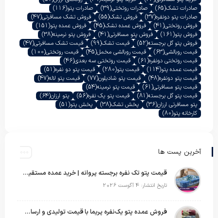
صادرات تشک
(65)
صادرات روتختی
(39)
صادرات پتو
(116)
صادرات پتو دونفره
(37)
فروش تشک
(55)
فروش تشک مسافرتی
(47)
فروش روتختی
(41)
فروش عمده تشک
(45)
فروش عمده پتو
(151)
فروش پتو
(161)
فروش پتو مسافرتی
(41)
فروش پتو نرمینه
(38)
فروش پتو گل برجسته
(52)
قیمت تشک
(99)
قیمت تشک مسافرتی
(47)
قیمت روبالشی
(63)
قیمت روبالشی مخمل
(45)
قیمت روتختی
(100)
قیمت روتختی دونفره
(61)
قیمت روتختی سه بعدی
(46)
قیمت عمده پتو
(114)
قیمت پتو
(280)
قیمت پتو دو نفره
(51)
قیمت پتو دونفره
(48)
قیمت پتو شادیلون
(77)
قیمت پتو لاله
(47)
قیمت پتو مسافرتی
(61)
قیمت پتو نرمینه
(54)
قیمت پتو گل برجسته
(81)
قیمت پتو یک نفره
(56)
پتو ارزان
(64)
پتو مسافرتی ارزان
(36)
پخش تشک
(38)
پخش پتو
(51)
کارخانه پتو
(80)
آخرین پست ها
قیمت پتو تک نفره برجسته پروانه | خرید عمده مستقیم با بهترین قیمت بازار
تاریخ انتشار: 4 آگوست 2026
فروش عمده پتو یک‌نفره پریما با قیمت تولیدی و ارسال به سراسر کشور