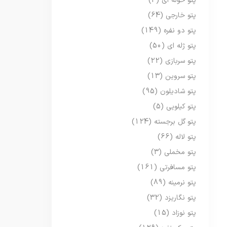
پتو حوله ای
(3)
پتو خارجی
(64)
پتو دو نفره
(149)
پتو ژله ای
(50)
پتو سربازی
(22)
پتو سروین
(13)
پتو شادیلون
(95)
پتو کیلویی
(5)
پتو گل برجسته
(124)
پتو لاله
(66)
پتو مخملی
(3)
پتو مسافرتی
(161)
پتو نرمینه
(89)
پتو نگاریزد
(32)
پتو نوزاد
(15)