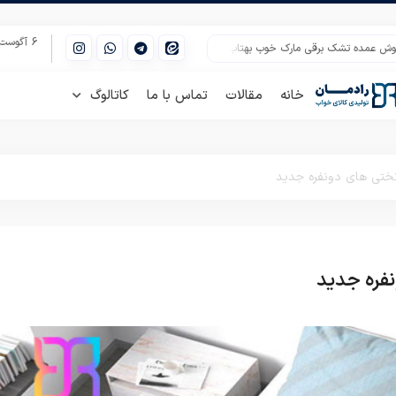
6 آگوست 2026
تشک برقی مارک خوب بهتاب
شرکت پخش انواع بالش های فانتزی عروسکی
پخش 
خانه
مقالات
تماس با ما
کاتالوگ
ختی های دونفره جدید
فره جدید
روتختی دونفره