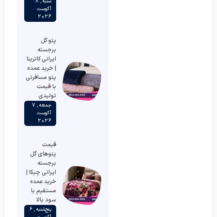
شنبه , 8
آگوست
2026
پتو گل
برجسته
ایرانی کاترینا
| خرید عمده
پتو مسافرتی
با قیمت
تولیدی
جمعه , 7
آگوست
2026
قیمت
پتوهای گل
برجسته
ایرانی چیکا |
خرید عمده
مستقیم با
سود بالا
پنج‌شنبه , 6