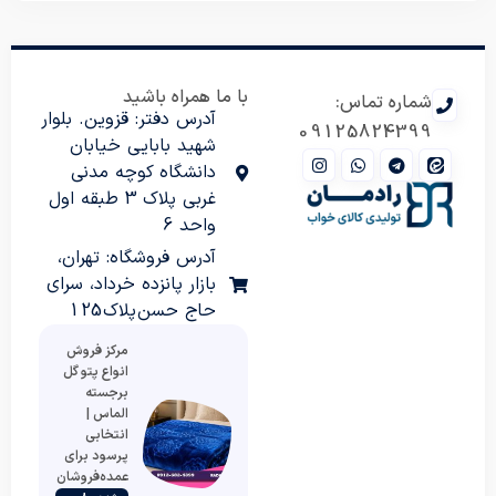
با ما همراه باشید
شماره تماس:
آدرس دفتر: قزوین. بلوار
09125824399
شهید بابایی خیابان
دانشگاه کوچه مدنی
غربی پلاک 3 طبقه اول
واحد 6
آدرس فروشگاه: تهران،
بازار پانزده خرداد، سرای
حاج حسن پلاک 125
مرکز فروش
انواع پتو گل
برجسته
الماس |
انتخابی
پرسود برای
عمده‌فروشان