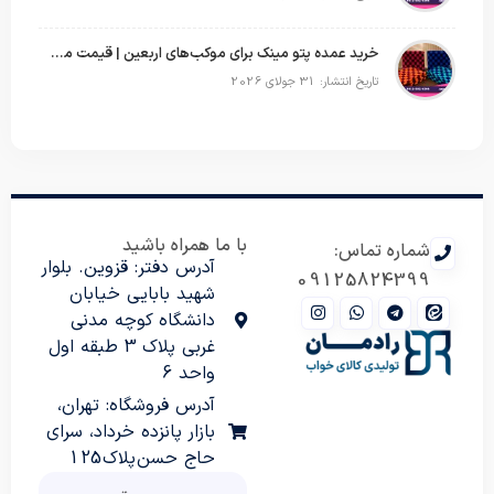
خرید عمده پتو مینک برای موکب‌های اربعین | قیمت مناسب و ارسال سریع
تاریخ انتشار: 31 جولای 2026
با ما همراه باشید
شماره تماس:
آدرس دفتر: قزوین. بلوار
09125824399
شهید بابایی خیابان
دانشگاه کوچه مدنی
غربی پلاک 3 طبقه اول
واحد 6
آدرس فروشگاه: تهران،
بازار پانزده خرداد، سرای
حاج حسن پلاک 125