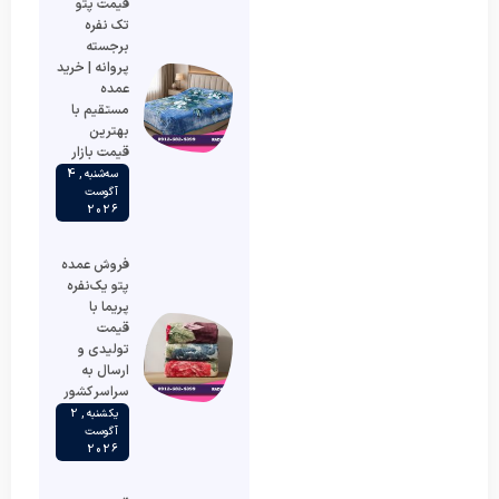
قیمت پتو
تک نفره
برجسته
پروانه | خرید
عمده
مستقیم با
بهترین
قیمت بازار
سه‌شنبه , 4
آگوست
2026
فروش عمده
پتو یک‌نفره
پریما با
قیمت
تولیدی و
ارسال به
سراسر کشور
یکشنبه , 2
آگوست
2026