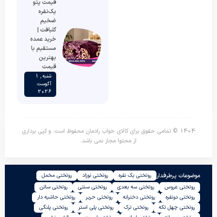
قیمت پتو
یک‌نفره
ضخیم
گلبافت |
خرید عمده
مستقیم با
بهترین
قیمت
شنبه , 1
آگوست
2026
1404 © تمامی حقوق برای کالای خواب رادمان محفوظ است. و کپی برداری
از محتوا مجاز نمی باشد.
موضوعات پرطرفدار
روتختی یک نفره
روتختی نوزاد
روتختی مخمل
روتختی عروس
روتختی سه بعدی
روتختی سنتی
روتختی ساتن
روتختی دونفره
روتختی دخترانه
روتختی حریر
روتختی حاشیه دار
روتختی چهل تکه
روتختی ترک
روتختی پلی استر
روتختی پلنگی