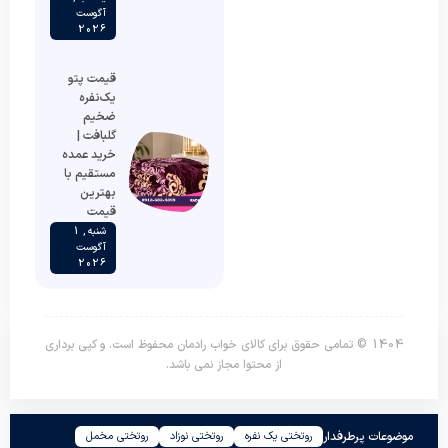
آگوست
2026
قیمت پتو
یک‌نفره
ضخیم
گلبافت |
خرید عمده
مستقیم با
بهترین
قیمت
شنبه , 1
آگوست
2026
1404 © تمامی حقوق برای کالای خواب رادمان محفوظ است. و کپی برداری
از محتوا مجاز نمی باشد.
موضوعات پرطرفدار
روتختی یک نفره
روتختی نوزاد
روتختی مخمل