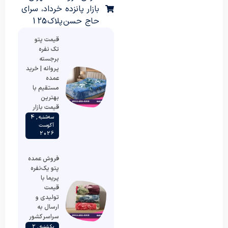
بازار پانزده خرداد، سرای
حاج حسن پلاک 125
قیمت پتو
تک نفره
برجسته
پروانه | خرید
عمده
مستقیم با
بهترین
قیمت بازار
سه‌شنبه , 4
آگوست
2026
فروش عمده
پتو یک‌نفره
پریما با
قیمت
تولیدی و
ارسال به
سراسر کشور
یکشنبه , 2