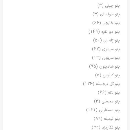
پتو چینی
(3)
پتو حوله ای
(3)
پتو خارجی
(64)
پتو دو نفره
(149)
پتو ژله ای
(50)
پتو سربازی
(22)
پتو سروین
(13)
پتو شادیلون
(95)
پتو کیلویی
(5)
پتو گل برجسته
(124)
پتو لاله
(66)
پتو مخملی
(3)
پتو مسافرتی
(161)
پتو نرمینه
(89)
پتو نگاریزد
(32)