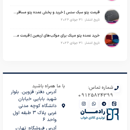
قیمت پتو سبک سنس | خرید و پخش عمده پتو مسافرتی Sense
تاریخ انتشار: 31 جولای 2026
خرید عمده پتو مینک برای موکب‌های اربعین | قیمت مناسب و ارسال سریع
تاریخ انتشار: 31 جولای 2026
با ما همراه باشید
شماره تماس:
آدرس دفتر: قزوین. بلوار
09125824399
شهید بابایی خیابان
دانشگاه کوچه مدنی
غربی پلاک 3 طبقه اول
واحد 6
آدرس فروشگاه: تهران،