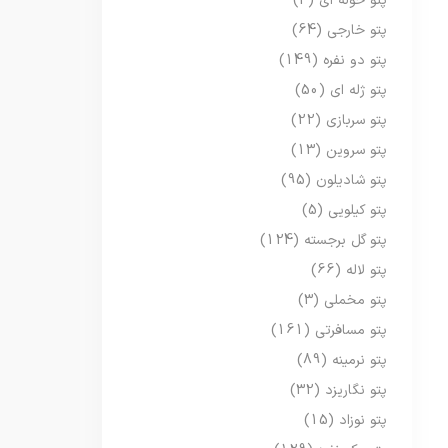
پتو حوله ای
(3)
پتو خارجی
(64)
پتو دو نفره
(149)
پتو ژله ای
(50)
پتو سربازی
(22)
پتو سروین
(13)
پتو شادیلون
(95)
پتو کیلویی
(5)
پتو گل برجسته
(124)
پتو لاله
(66)
پتو مخملی
(3)
پتو مسافرتی
(161)
پتو نرمینه
(89)
پتو نگاریزد
(32)
پتو نوزاد
(15)