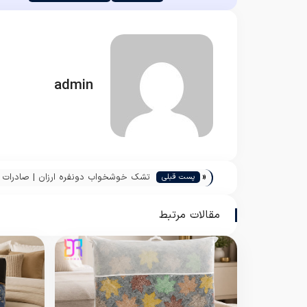
admin
«
تشک خوشخواب دونفره ارزان | صادرات ا
پست قبلی
تشک طبی ایرانی | پاندا
مقالات مرتبط