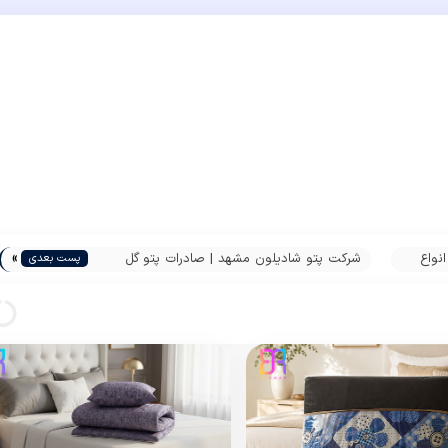
»
نواع
شرکت پتو شادیلون مشهد | صادرات پتو گل
پست بعدی
برجسته ایرانی به افغانستان | پاندا