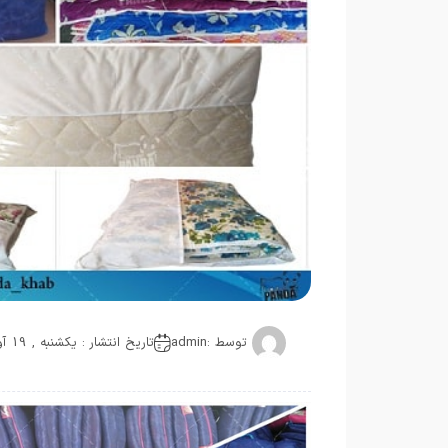
توسط :
admin
تاریخ انتشار : یکشنبه , 19 آوریل 2020