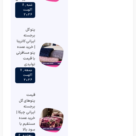
شنبه , 8
آگوست
2026
پتو گل
برجسته
ایرانی کاترینا
| خرید عمده
پتو مسافرتی
با قیمت
تولیدی
جمعه , 7
آگوست
2026
قیمت
پتوهای گل
برجسته
ایرانی چیکا |
خرید عمده
مستقیم با
سود بالا
پنج‌شنبه , 6