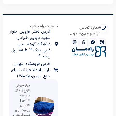
با ما همراه باشید
شماره تماس:
آدرس دفتر: قزوین. بلوار
09125824399
شهید بابایی خیابان
دانشگاه کوچه مدنی
غربی پلاک 3 طبقه اول
واحد 6
آدرس فروشگاه: تهران،
بازار پانزده خرداد، سرای
حاج حسن پلاک 125
مرکز فروش
انواع پتو گل
برجسته
الماس |
انتخابی
پرسود برای
عمده‌فروشان