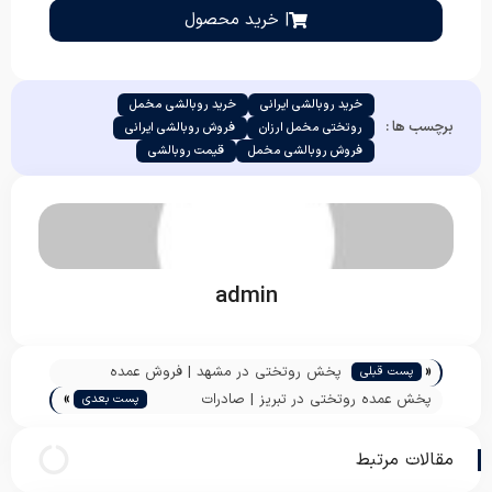
| خرید محصول
خرید روبالشی ایرانی
خرید روبالشی مخمل
برچسب ها :
روتختی مخمل ارزان
فروش روبالشی ایرانی
فروش روبالشی مخمل
قیمت روبالشی
admin
«
پخش روتختی در مشهد | فروش عمده
پست قبلی
»
روتختی دخترانه یک نفره | پاندا
پخش عمده روتختی در تبریز | صادرات
پست بعدی
روتختی عروس دونفره | پاندا
مقالات مرتبط