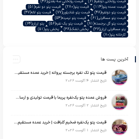
قیمت روتختی دونفره
(61)
قیمت روتختی سه بعدی
(46)
قیمت عمده پتو
(114)
قیمت پتو
(280)
قیمت پتو دو نفره
(51)
قیمت پتو دونفره
(48)
قیمت پتو شادیلون
(77)
قیمت پتو لاله
(47)
قیمت پتو مسافرتی
(61)
قیمت پتو نرمینه
(54)
قیمت پتو گل برجسته
(81)
قیمت پتو یک نفره
(56)
پتو ارزان
(64)
پتو مسافرتی ارزان
(36)
پخش تشک
(38)
پخش پتو
(51)
کارخانه پتو
(80)
آخرین پست ها
قیمت پتو تک نفره برجسته پروانه | خرید عمده مستقیم با بهترین قیمت بازار
تاریخ انتشار: 4 آگوست 2026
فروش عمده پتو یک‌نفره پریما با قیمت تولیدی و ارسال به سراسر کشور
تاریخ انتشار: 2 آگوست 2026
قیمت پتو یک‌نفره ضخیم گلبافت | خرید عمده مستقیم با بهترین قیمت
تاریخ انتشار: 1 آگوست 2026