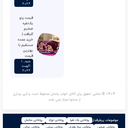
2026
قیمت پتو
یک‌نفره
ضخیم
گلبافت |
خرید عمده
مستقیم با
بهترین
قیمت
شنبه , 1
آگوست
2026
1404 © تمامی حقوق برای کالای خواب رادمان محفوظ است. و کپی برداری
از محتوا مجاز نمی باشد.
موضوعات پرطرفدار
روتختی یک نفره
روتختی نوزاد
روتختی مخمل
روتختی عروس
روتختی سه بعدی
روتختی سنتی
روتختی ساتن