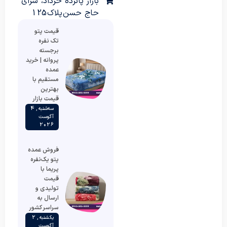
بازار پانزده خرداد، سرای
حاج حسن پلاک 125
قیمت پتو
تک نفره
برجسته
پروانه | خرید
عمده
مستقیم با
بهترین
قیمت بازار
سه‌شنبه , 4
آگوست
2026
فروش عمده
پتو یک‌نفره
پریما با
قیمت
تولیدی و
ارسال به
سراسر کشور
یکشنبه , 2
آگوست