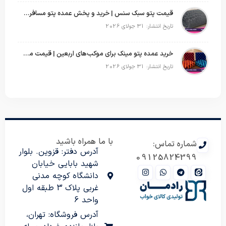
قیمت پتو سبک سنس | خرید و پخش عمده پتو مسافرتی Sense
تاریخ انتشار: 31 جولای 2026
خرید عمده پتو مینک برای موکب‌های اربعین | قیمت مناسب و ارسال سریع
تاریخ انتشار: 31 جولای 2026
با ما همراه باشید
شماره تماس:
آدرس دفتر: قزوین. بلوار
09125824399
شهید بابایی خیابان
دانشگاه کوچه مدنی
غربی پلاک 3 طبقه اول
واحد 6
آدرس فروشگاه: تهران،