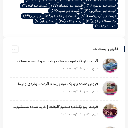
قیمت عمده پتو
(114)
قیمت پتو
(280)
قیمت پتو دو نفره
(51)
قیمت پتو دونفره
(48)
قیمت پتو شادیلون
(77)
قیمت پتو لاله
(47)
قیمت پتو مسافرتی
(61)
قیمت پتو نرمینه
(54)
قیمت پتو گل برجسته
(81)
قیمت پتو یک نفره
(56)
پتو ارزان
(64)
پتو مسافرتی ارزان
(36)
پخش تشک
(38)
پخش پتو
(51)
کارخانه پتو
(80)
آخرین پست ها
قیمت پتو تک نفره برجسته پروانه | خرید عمده مستقیم با بهترین قیمت بازار
تاریخ انتشار: 4 آگوست 2026
فروش عمده پتو یک‌نفره پریما با قیمت تولیدی و ارسال به سراسر کشور
تاریخ انتشار: 2 آگوست 2026
قیمت پتو یک‌نفره ضخیم گلبافت | خرید عمده مستقیم با بهترین قیمت
تاریخ انتشار: 1 آگوست 2026