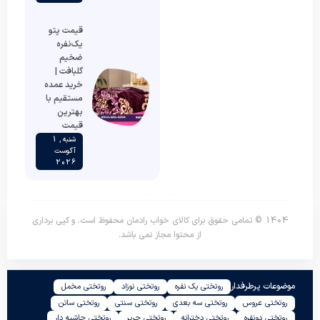
قیمت پتو
یک‌نفره
ضخیم
گلبافت |
خرید عمده
مستقیم با
بهترین
قیمت
شنبه , 1
آگوست
2026
1404 © تمامی حقوق برای کالای خواب رادمان محفوظ است. و کپی برداری
از محتوا مجاز نمی باشد.
موضوعات پرطرفدار
روتختی یک نفره
روتختی نوزاد
روتختی مخمل
روتختی عروس
روتختی سه بعدی
روتختی سنتی
روتختی ساتن
روتختی دونفره
روتختی دخترانه
روتختی حریر
روتختی حاشیه دار