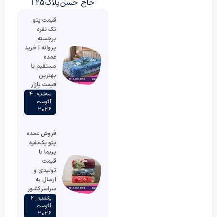
حاج حسن پلاک 125
قیمت پتو
تک نفره
برجسته
پروانه | خرید
عمده
مستقیم با
بهترین
قیمت بازار
سه‌شنبه , 4
آگوست
2026
فروش عمده
پتو یک‌نفره
پریما با
قیمت
تولیدی و
ارسال به
سراسر کشور
یکشنبه , 2
آگوست
2026