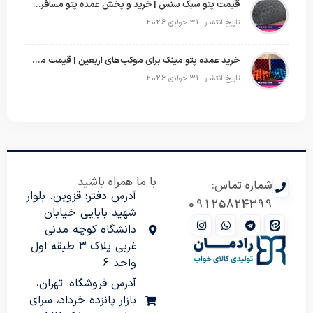
قیمت پتو سبک سنس | خرید و پخش عمده پتو مسافرتی Sense
تاریخ انتشار: 31 جولای 2026
خرید عمده پتو مینک برای موکب‌های اربعین | قیمت مناسب و ارسال سریع
تاریخ انتشار: 31 جولای 2026
با ما همراه باشید
شماره تماس:
آدرس دفتر: قزوین. بلوار
09125824399
شهید بابایی خیابان
دانشگاه کوچه مدنی
غربی پلاک 3 طبقه اول
واحد 6
آدرس فروشگاه: تهران،
بازار پانزده خرداد، سرای