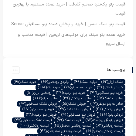
قیمت پتو یک‌نفره ضخیم گلبافت | خرید عمده مستقیم با بهترین
قیمت
قیمت پتو سبک سنس | خرید و پخش عمده پتو مسافرتی Sense
خرید عمده پتو مینک برای موکب‌های اربعین | قیمت مناسب و
ارسال سریع
برچسب ها
تشک ارزان
(62)
تولید تشک
(49)
تولیدی روتختی
(66)
خرید تشک
(45)
خرید روتختی
(41)
خرید عمده پتو
(78)
خرید پتو
(115)
خرید پتو مسافرتی
(43)
خرید پتو نرمینه
(39)
روتختی ارزان
(51)
صادرات تشک
(65)
صادرات روتختی
(39)
صادرات پتو
(116)
صادرات پتو دونفره
(37)
فروش تشک
(55)
فروش تشک مسافرتی
(47)
فروش روتختی
(41)
فروش عمده تشک
(45)
فروش عمده پتو
(151)
فروش پتو
(161)
فروش پتو مسافرتی
(41)
فروش پتو نرمینه
(38)
فروش پتو گل برجسته
(52)
قیمت تشک
(99)
قیمت تشک مسافرتی
(47)
قیمت روبالشی
(63)
قیمت روبالشی مخمل
(45)
قیمت روتختی
(100)
قیمت روتختی دونفره
(61)
قیمت روتختی سه بعدی
(46)