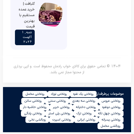
گلبافت |
خرید عمده
مستقیم با
بهترین
قیمت
شنبه , 1
آگوست
2026
1404 © تمامی حقوق برای کالای خواب رادمان محفوظ است. و کپی برداری
از محتوا مجاز نمی باشد.
موضوعات پرطرفدار
روتختی یک نفره
روتختی نوزاد
روتختی مخمل
روتختی عروس
روتختی سه بعدی
روتختی سنتی
روتختی ساتن
روتختی دونفره
روتختی دخترانه
روتختی حریر
روتختی حاشیه دار
روتختی چهل تکه
روتختی ترک
روتختی پلی استر
روتختی پلنگی
روتختی پسرانه
روتختی ایرانی
روتختی اسپرت
روبالشی نخی
روبالشی مخمل