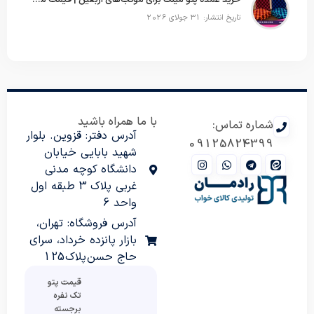
خرید عمده پتو مینک برای موکب‌های اربعین | قیمت مناسب و ارسال سریع
تاریخ انتشار: 31 جولای 2026
با ما همراه باشید
شماره تماس:
آدرس دفتر: قزوین. بلوار
09125824399
شهید بابایی خیابان
دانشگاه کوچه مدنی
غربی پلاک 3 طبقه اول
واحد 6
آدرس فروشگاه: تهران،
بازار پانزده خرداد، سرای
حاج حسن پلاک 125
قیمت پتو
تک نفره
برجسته