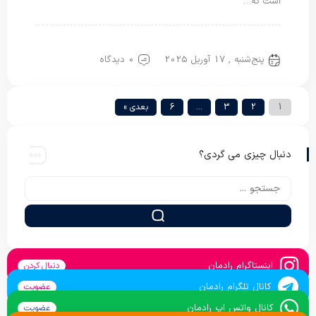
است که…
پتو دو نفره
پتو گل برجسته
پنج‌شنبه , 17 آوریل 2025
0 دیدگاه
1
2
3
…
6
بعدی »
دنبال چیزی می گردی؟
اینستاگرام رادمان
دنبال کردن
کانال تلگرام رادمان
عضویت
کانال واتس اپ رادمان
عضویت