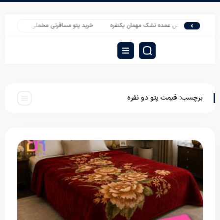
پخش عمده تشک مهمان یکنفره
خرید پتو مسافرتی مخملی خارجی ببعی
خ
برچسب:
قیمت پتو دو نفره