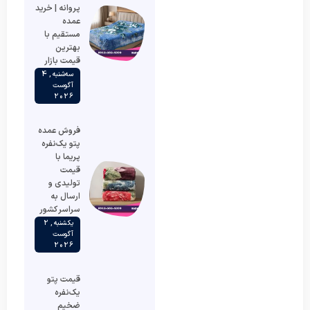
پروانه | خرید
عمده
مستقیم با
بهترین
قیمت بازار
سه‌شنبه , 4
آگوست
2026
فروش عمده
پتو یک‌نفره
پریما با
قیمت
تولیدی و
ارسال به
سراسر کشور
یکشنبه , 2
آگوست
2026
قیمت پتو
یک‌نفره
ضخیم